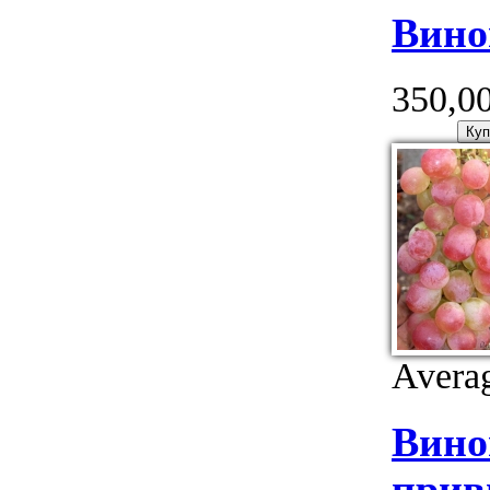
Вино
350,00
Averag
Вино
прив