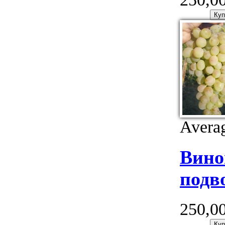
Averag
Вино
подв
250,00