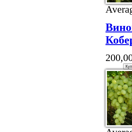
Averag
Вино
Кобе
200,00