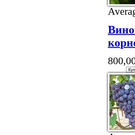
Averag
Вин
корн
800,00