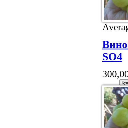
Averag
Вино
SO4
300,00