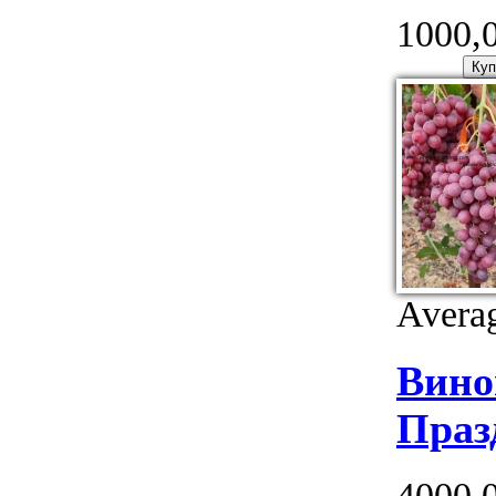
1000,0
Averag
Вино
Праз
4000,0