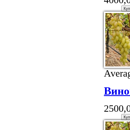
Averag
Вино
2500,0