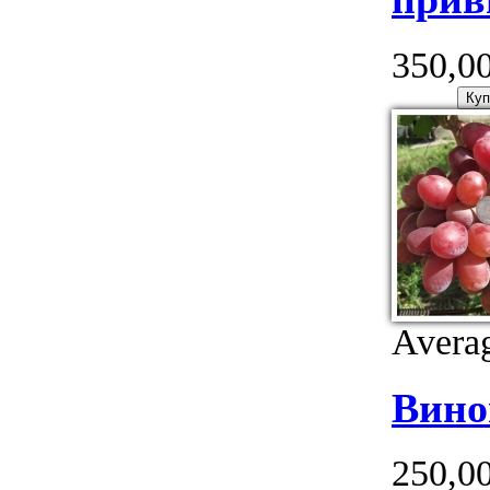
350,00
Averag
Вино
250,00