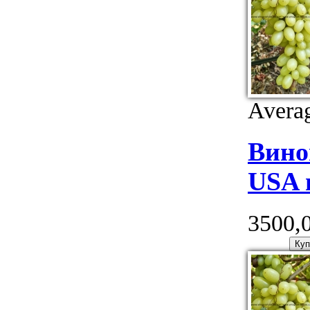
Averag
Вино
USA 
3500,0