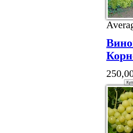
Averag
Вино
Корн
250,00