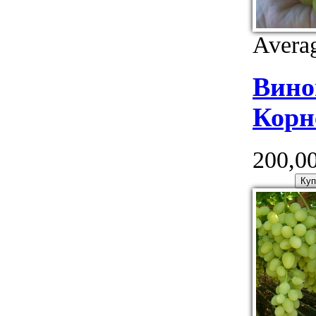
Averag
Вино
Корн
200,00