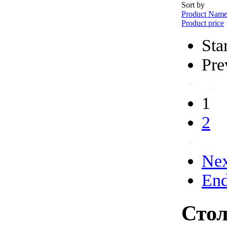
Sort by
Product Name
Product price
Sta
Pre
...
1
2
...
Nex
En
Стол