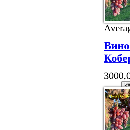
Averag
Вино
Кобе
3000,0