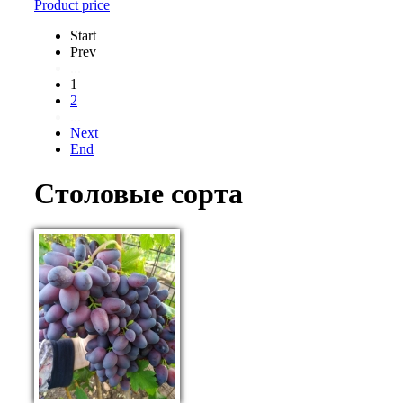
Product price
Start
Prev
...
1
2
...
Next
End
Столовые сорта