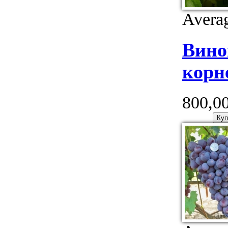
Averag
Вин
корн
800,00