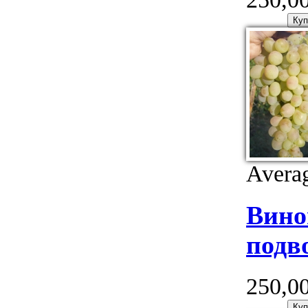
Averag
Вино
подв
250,00