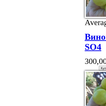
Averag
Вино
SO4
300,00