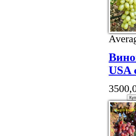
Averag
Вино
USA 
3500,0