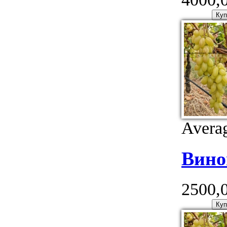
Averag
Вино
2500,0