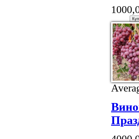
1000,0
Averag
Вино
Праз
4000,0