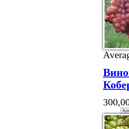
Averag
Вино
Кобе
300,00