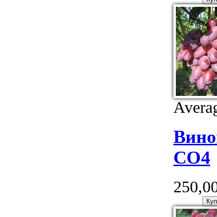
Averag
Вино
СО4
250,00