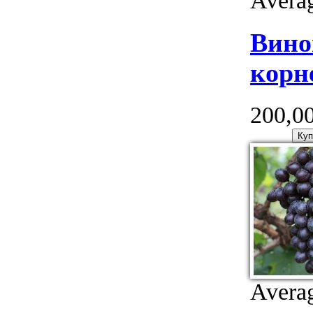
Averag
Вино
корн
200,00
Averag