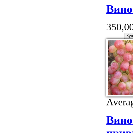
Вино
350,00
Averag
Вино
прив