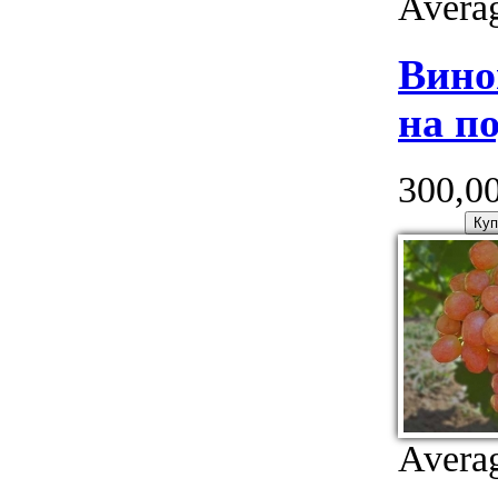
Averag
Вин
на п
300,00
Averag