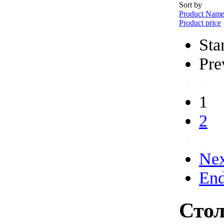
Sort by
Product Name
Product price
Sta
Pre
...
1
2
...
Nex
En
Стол