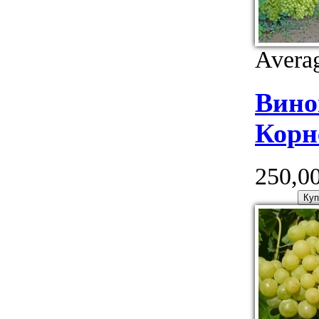
Averag
Вино
Корн
250,00