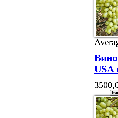
Averag
Вино
USA 
3500,0