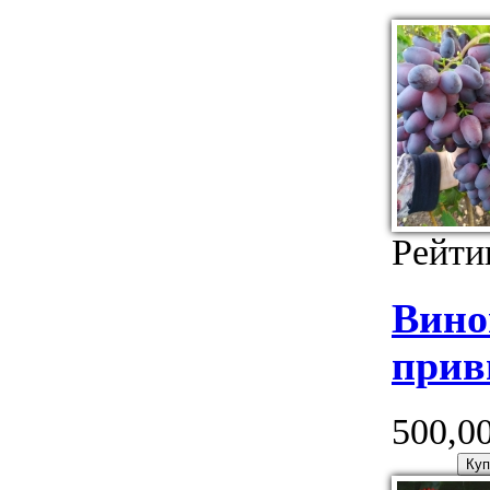
Рейти
Вин
прив
500,00