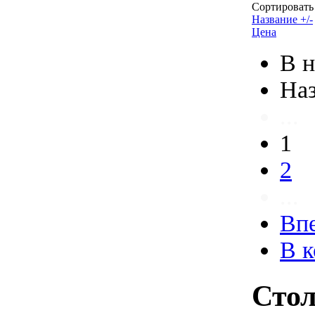
Сортировать
Название +/-
Цена
В н
На
...
1
2
...
Вп
В к
Стол