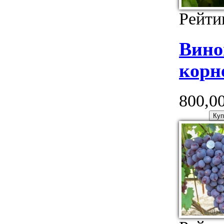
Рейти
Вин
корн
800,00