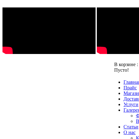
В корзине 
Пусто!
Главна
Прайс
Магаз
Достав
Услуги
Галере
Ф
В
Статьи
О нас
К