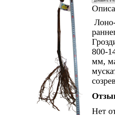
Описа
Лоно-
ранне
Грозд
800-1
мм, м
муска
созре
Отзы
Нет о