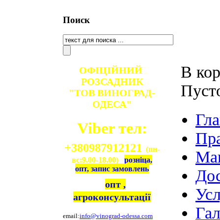
Поиск
В кор
ОФІЦІЙНИЙ
РОЗСАДНИК
Пуст
"ТОВ ВИНОГРАД-
ОДЕСА"
Гла
Viber тел:
Пр
+380987912121
(пн-
Ма
вс:9.00-18.00)
розніца,
опт, запис замовлень
Дос
опт ,
Ус
агроконсультації
Гал
email:
info@vinograd-odessa.com