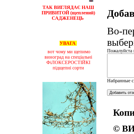
ТАК ВИГЛЯДАЄ НАШ
Добав
ПРИВИТОЙ (щеплений)
САДЖЕНЕЦЬ
Во-пе
выбери
УВАГА
Пожалуйста н
вот чому ми щепимо
виноград на спеціальні
ФіЛОКСЕРОСТІЙКІ
підщепні сорти
Набранные 
Коп
© ВИ