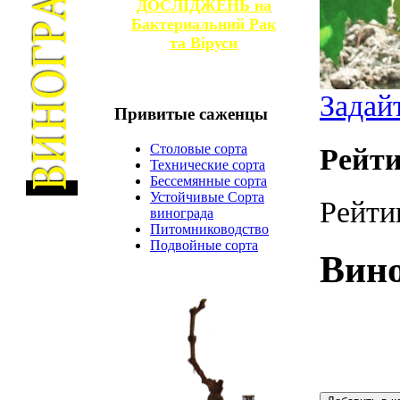
ДОСЛІДЖЕНЬ на
Бактериальний Рак
та
Віруси
Задай
Привитые
саженцы
Столовые сорта
Рейти
Технические сорта
Бессемянные сорта
Устойчивые Сорта
Рейти
винограда
Питомниководство
Подвойные сорта
Вино