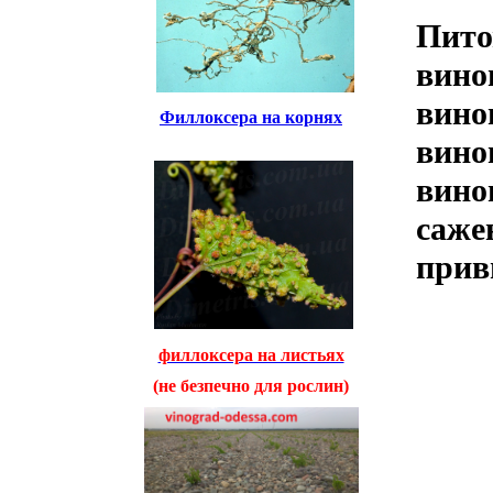
Пито
вино
вино
Филлоксера на корнях
вино
вино
саже
прив
филлоксера на листьях
(не безпечно для рослин)