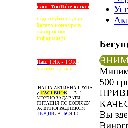
наш
YouTube
канал
-
Ус
Ак
підписуйтесь, тут
багато конкурсів
та
корисної
їнформації
Бегу
ВНИМ
Наш
ТИК - ТОК
-
давайте до нас!
Минима
500 гр
НАША АКТИВНА ГРУПА
ПРИВ
у
FACEBOOK
, ТУТ
МОЖНО ЗАДАВАТИ
КАЧЕС
ПИТАННЯ ПО ДОГЛЯДУ
ЗА ВИНОГРАДНИКОМ
Вы зде
-
ПОДПИСАТЬСЯ
!!!!
Виног