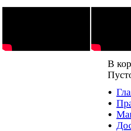
В кор
Пуст
Гла
Пр
Ма
Дос