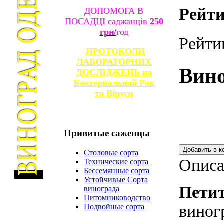
Рейти
ДОПОМОГА В
ПОСАДЦІ саджанців
250
грн/
год
Рейти
ПРОТОКОЛИ
ЛАБОРАТОРНИХ
Вино
ДОСЛІДЖЕНЬ на
Бактериальний Рак
та
Віруси
Привитые
саженцы
Столовые сорта
Описа
Технические сорта
Бессемянные сорта
Устойчивые Сорта
Петит 
винограда
Питомниководство
виног
Подвойные сорта