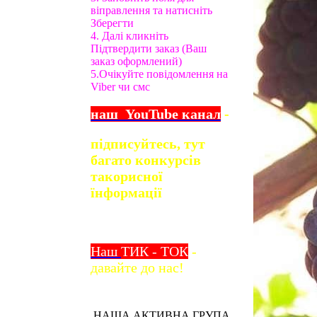
віправлення та натисніть
Зберегти
4. Далі кликніть
Підтвердити заказ (Ваш
заказ оформлений)
5.Очікуйте повідомлення на
Viber чи смс
наш
YouTube
канал
-
підписуйтесь, тут
багато конкурсів
та
корисної
їнформації
Наш
ТИК - ТОК
-
давайте до нас!
НАША АКТИВНА ГРУПА