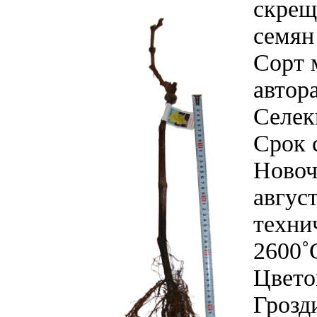
скрещ
семян 
Сорт 
автора
Селек
Срок 
Новоч
август
техни
2600˚
Цвето
Грозд