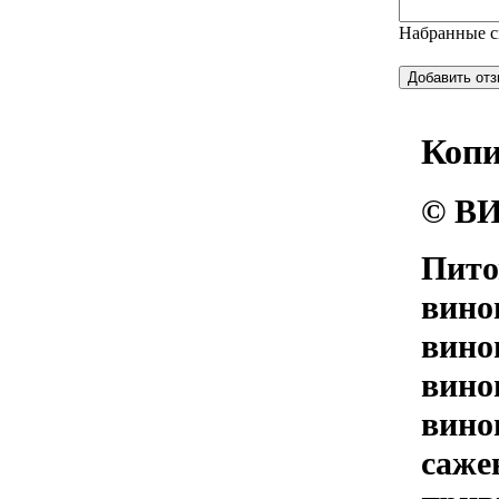
Набранные 
Коп
© ВИ
Пито
вино
вино
вино
вино
саже