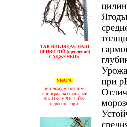
цилин
Ягоды
средн
толщи
гармо
ТАК ВИГЛЯДАЄ НАШ
ПРИВИТОЙ (щеплений)
САДЖЕНЕЦЬ
глуби
Урожа
при p
УВАГА
вот чому ми щепимо
Отлич
виноград на спеціальні
ФіЛОКСЕРОСТІЙКІ
мороз
підщепні сорти
Устой
средн