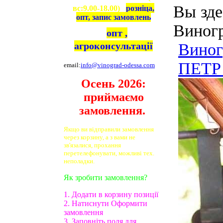
Вы зде
вс:9.00-18.00)
розніца,
опт, запис замовлень
Виног
опт ,
агроконсультації
Виног
ПЕТР 
email:
info@vinograd-odessa.com
Осень 2026:
приймаємо
замовлення.
Якщо ви відправили замовлення
через корзину, а з вами не
зв'язалися, прохання
перетелефонувати, можливі тех.
неполадки.
Як зробити замовлення?
1. Додати в корзину позиції
2. Натиснути Оформити
замовлення
3. Заповніть поля для