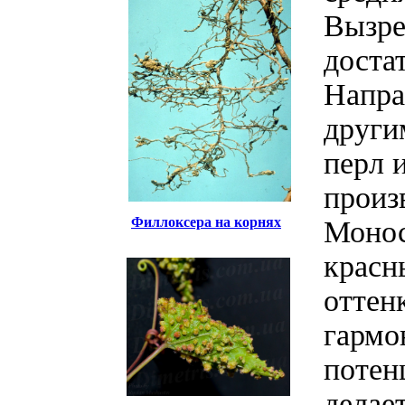
Вызре
доста
Напра
други
перл 
произ
Филлоксера на корнях
Монос
красн
оттен
гармо
потен
делае