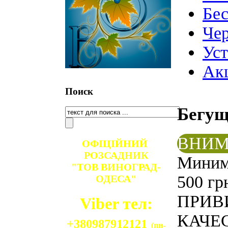
Бе
Чер
Ус
Ак
Поиск
Бегу
ВНИМ
ОФІЦІЙНИЙ
РОЗСАДНИК
Минима
"ТОВ ВИНОГРАД-
500 гр
ОДЕСА"
ПРИВ
Viber тел:
КАЧЕС
+380987912121
(пн-