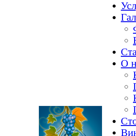
Ус
Гал
Ст
О н
Ст
Ви