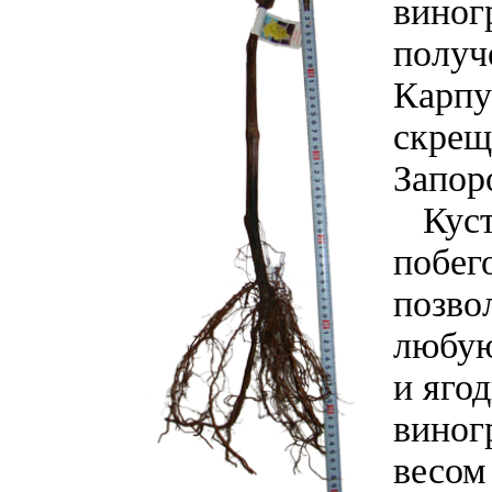
виног
получ
Карпу
скрещ
Запор
Кусты
побег
позво
любую
и яго
виног
весом