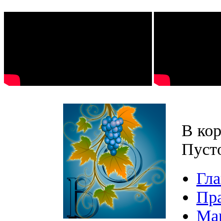
В кор
Пуст
Гла
Пр
Ма