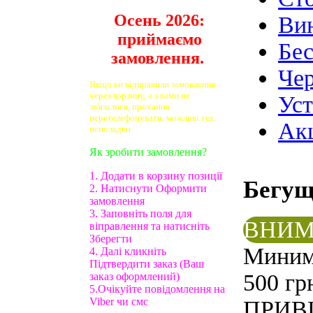
Осень 2026:
Ви
приймаємо
Бе
замовлення.
Чер
Якщо ви відправили замовлення
через корзину, а з вами не
Ус
зв'язалися, прохання
перетелефонувати, можливі тех.
Ак
неполадки.
Як зробити замовлення?
1. Додати в корзину позиції
Бегу
2. Натиснути Оформити
замовлення
3. Заповніть поля для
ВНИМ
віправлення та натисніть
Зберегти
Минима
4. Далі кликніть
Підтвердити заказ (Ваш
500 гр
заказ оформлений)
5.Очікуйте повідомлення на
Viber чи смс
ПРИВ