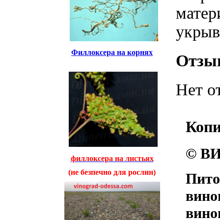
матер
укрыв
Филлоксера на корнях
Отзы
Нет о
Коп
© ВИ
филлоксера на листьях
(не безпечно для рослин)
Пито
вино
вино