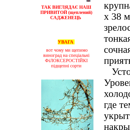
крупн
ТАК ВИГЛЯДАЄ НАШ
ПРИВИТОЙ (щеплений)
х 38 
САДЖЕНЕЦЬ
зрело
тонка
УВАГА
сочна
вот чому ми щепимо
виноград на спеціальні
прият
ФіЛОКСЕРОСТІЙКІ
підщепні сорти
Устой
Урове
холод
где т
укрыт
накры