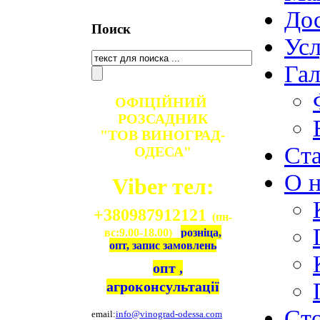
Дос
Поиск
Ус
Гал
ОФІЦІЙНИЙ
РОЗСАДНИК
"ТОВ ВИНОГРАД-
Ст
ОДЕСА"
О н
Viber тел:
+380987912121
(пн-
вс:9.00-18.00)
розніца,
опт, запис замовлень
опт ,
агроконсультації
Ст
email:
info@vinograd-odessa.com