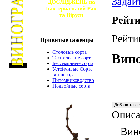
Задай
ДОСЛІДЖЕНЬ на
Бактериальний Рак
та
Віруси
Рейти
Рейти
Привитые
саженцы
Столовые сорта
Вино
Технические сорта
Бессемянные сорта
Устойчивые Сорта
винограда
Питомниководство
Подвойные сорта
Описа
Виног