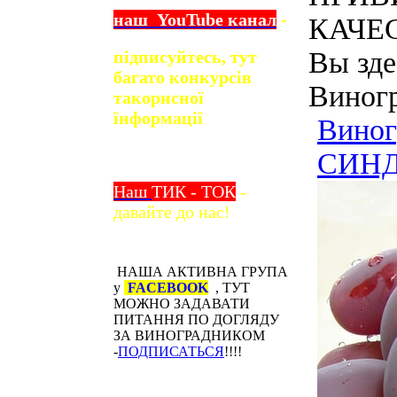
наш
YouTube
канал
-
КАЧЕС
Вы зде
підписуйтесь, тут
багато конкурсів
Виног
та
корисної
їнформації
Виног
СИНДИ
Наш
ТИК - ТОК
-
давайте до нас!
НАША АКТИВНА ГРУПА
у
FACEBOOK
, ТУТ
МОЖНО ЗАДАВАТИ
ПИТАННЯ ПО ДОГЛЯДУ
ЗА ВИНОГРАДНИКОМ
-
ПОДПИСАТЬСЯ
!!!!