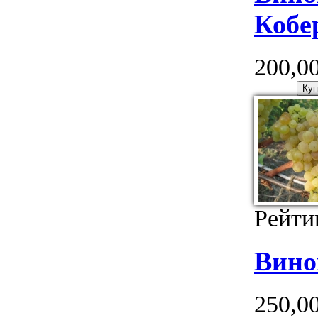
Кобе
200,00
Рейти
Вино
250,00