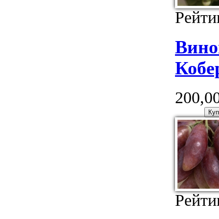
Рейти
Вино
Кобе
200,00
Рейти