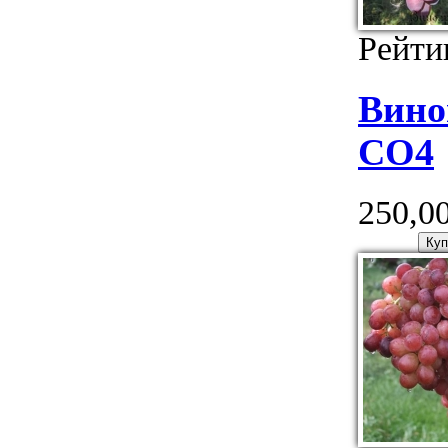
Рейти
Вино
СО4
250,00