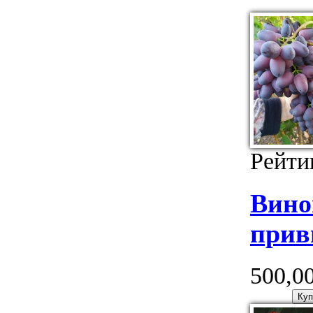
Рейти
Вин
прив
500,00