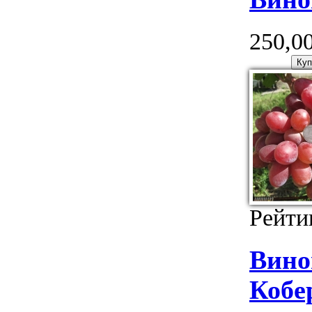
250,00
Рейти
Вино
Кобе