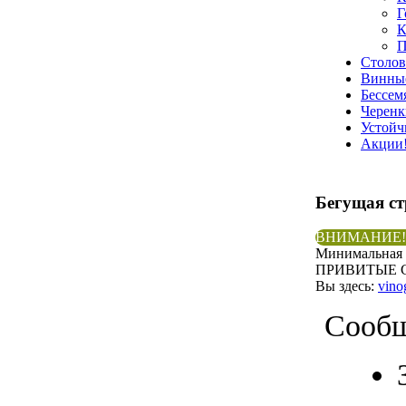
Г
К
П
Столо
Винны
Бессем
Черенк
Устойч
Акции
Бегущая
с
ВНИМАНИЕ!
Минимальная с
ПРИВИТЫЕ С
Вы здесь:
vino
Сооб