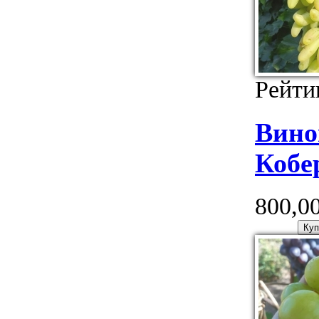
Рейти
Вино
Кобе
800,00