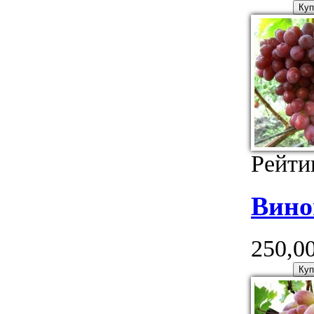
Рейти
Вино
250,00