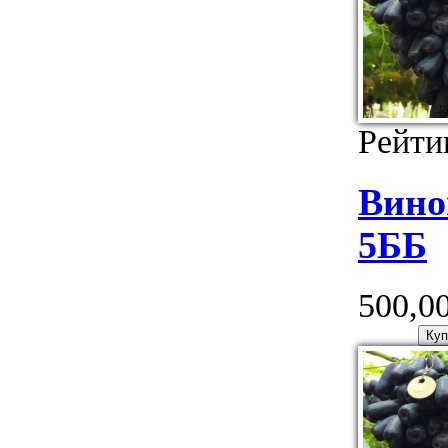
Рейти
Вино
5ББ
500,00