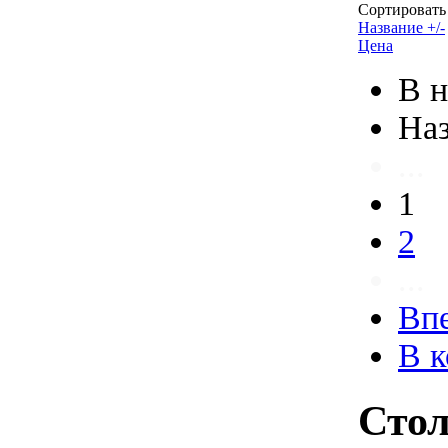
Сортировать
Название +/-
Цена
В н
На
...
1
2
...
Вп
В к
Стол