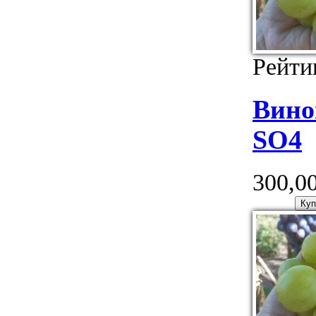
Рейти
Вино
SO4
300,00