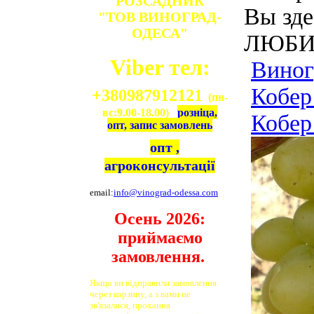
РОЗСАДНИК
Вы зде
"ТОВ ВИНОГРАД-
ОДЕСА"
ЛЮБИМ
Viber тел:
Вино
Кобер
+380987912121
(пн-
вс:9.00-18.00)
розніца,
Кобер
опт, запис замовлень
опт ,
агроконсультації
email:
info@vinograd-odessa.com
Осень 2026:
приймаємо
замовлення.
Якщо ви відправили замовлення
через корзину, а з вами не
зв'язалися, прохання