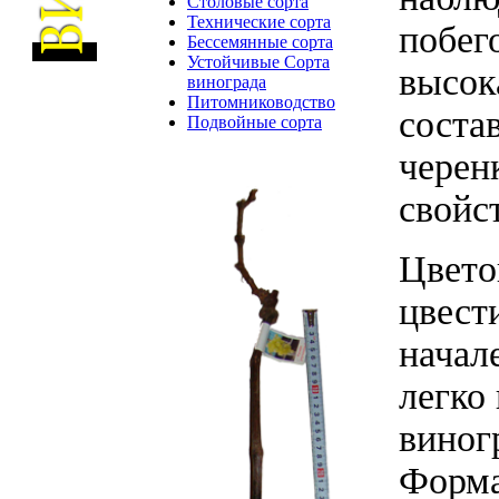
Столовые сорта
Технические сорта
побег
Бессемянные сорта
Устойчивые Сорта
высок
винограда
Питомниководство
соста
Подвойные сорта
черен
свойс
Цвето
цвест
начал
легко
виног
Форма