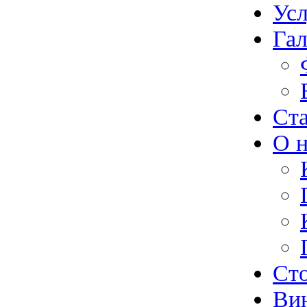
Ус
Гал
Ст
О н
Ст
Ви