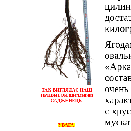
цилин
доста
килог
Ягода
оваль
«Арка
соста
очень
ТАК ВИГЛЯДАЄ НАШ
ПРИВИТОЙ (щеплений)
харак
САДЖЕНЕЦЬ
с хру
муска
УВАГА