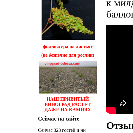
к мил
баллов
филлоксера на листьях
(не безпечно для рослин)
НАШ ПРИВИТЫЙ
ВИНОГРАД РАСТЕТ
ДАЖЕ НА КАМНЯХ
Сейчас
на сайте
Отзы
Сейчас 323 гостей и ни