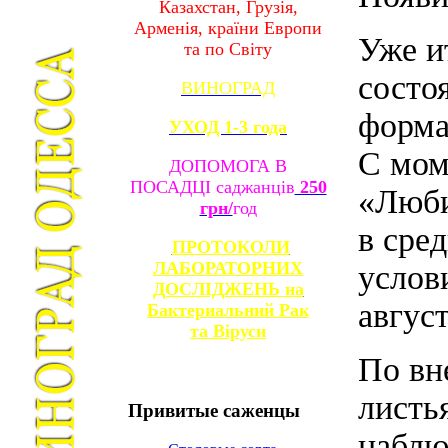
Казахстан, Грузія,
Арменія, країни Европи
Уже и
та по Світу
состо
ВИНОГРАД
форма
УХОД 1-3 года
С мом
ДОПОМОГА В
ПОСАДЦІ саджанців
250
«Люби
грн/
год
в сре
ПРОТОКОЛИ
ЛАБОРАТОРНИХ
услов
ДОСЛІДЖЕНЬ на
август
Бактериальний Рак
та
Віруси
По вн
листь
Привитые
саженцы
наблю