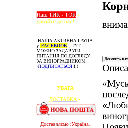
Кор
Наш
ТИК - ТОК
-
давайте до нас!
внима
НАША АКТИВНА ГРУПА
у
FACEBOOK
, ТУТ
МОЖНО ЗАДАВАТИ
ПИТАННЯ ПО ДОГЛЯДУ
ЗА ВИНОГРАДНИКОМ
Описа
-
ПОДПИСАТЬСЯ
!!!!
«Муск
УВАГА
после
ДОСТАВКА
-
«Люби
виног
Доставляємо :Україна,
Появи