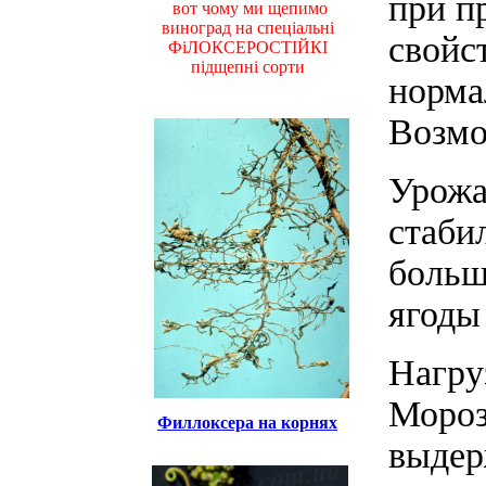
при п
вот чому ми щепимо
виноград на спеціальні
свойс
ФіЛОКСЕРОСТІЙКІ
підщепні сорти
норма
Возмо
Урожа
стаби
больш
ягоды
Нагруз
Мороз
Филлоксера на корнях
выдер