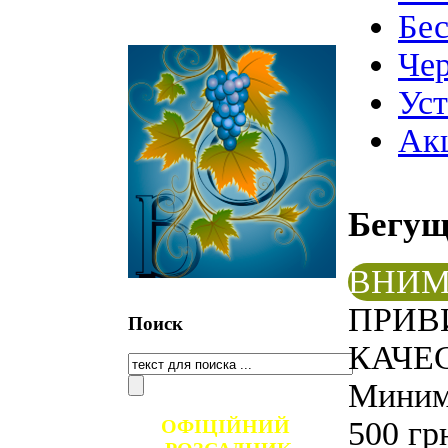
Бе
Чер
Ус
Ак
Бегу
ВНИМ
ПРИВ
Поиск
КАЧЕС
Минима
ОФІЦІЙНИЙ
500 гр