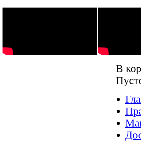
В кор
Пуст
Гла
Пр
Ма
Дос