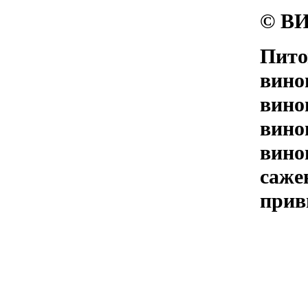
© ВИ
Пито
вино
вино
вино
вино
саже
прив