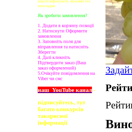
перетелефонувати, можливі тех.
неполадки.
Як зробити замовлення?
1. Додати в корзину позиції
2. Натиснути Оформити
замовлення
3. Заповніть поля для
віправлення та натисніть
Зберегти
4. Далі кликніть
Підтвердити заказ (Ваш
Задай
заказ оформлений)
5.Очікуйте повідомлення на
Viber чи смс
Рейти
наш
YouTube
канал
-
підписуйтесь, тут
Рейти
багато конкурсів
та
корисної
Вин
їнформації