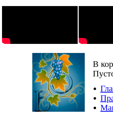
В кор
Пуст
Гла
Пр
Ма