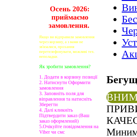
Ви
Осень 2026:
приймаємо
Бе
замовлення.
Чер
Якщо ви відправили замовлення
Ус
через корзину, а з вами не
зв'язалися, прохання
Ак
перетелефонувати, можливі тех.
неполадки.
Як зробити замовлення?
Бегу
1. Додати в корзину позиції
2. Натиснути Оформити
замовлення
3. Заповніть поля для
ВНИМ
віправлення та натисніть
Зберегти
ПРИВ
4. Далі кликніть
Підтвердити заказ (Ваш
КАЧЕС
заказ оформлений)
5.Очікуйте повідомлення на
Минима
Viber чи смс