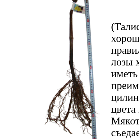
(Тали
хорош
прави
лозы 
иметь
преим
цилин
цвета
Мякот
съеда