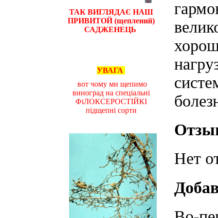
гармо
ТАК ВИГЛЯДАЄ НАШ
ПРИВИТОЙ (щеплений)
велик
САДЖЕНЕЦЬ
хорош
нагру
УВАГА
систе
вот чому ми щепимо
виноград на спеціальні
болез
ФіЛОКСЕРОСТІЙКІ
підщепні сорти
Отзы
Нет о
Добав
Во-пе