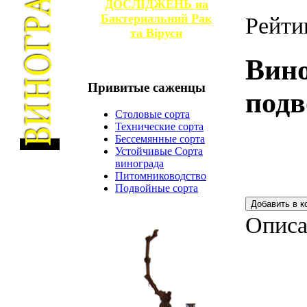
ДОСЛІДЖЕНЬ на
Бактериальний Рак
Рейти
та
Віруси
Вин
Привитые
саженцы
подв
Столовые сорта
Технические сорта
Бессемянные сорта
Устойчивые Сорта
винограда
Питомниководство
Подвойные сорта
Описа