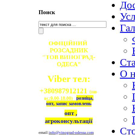
Дос
Поиск
Ус
Гал
ОФІЦІЙНИЙ
РОЗСАДНИК
"ТОВ ВИНОГРАД-
Ст
ОДЕСА"
О н
Viber тел:
+380987912121
(пн-
вс:9.00-18.00)
розніца,
опт, запис замовлень
опт ,
агроконсультації
Ст
email:
info@vinograd-odessa.com