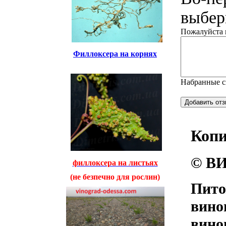
выбери
Пожалуйста н
Филлоксера на корнях
Набранные 
Коп
© ВИ
филлоксера на листьях
(не безпечно для рослин)
Пито
вино
вино