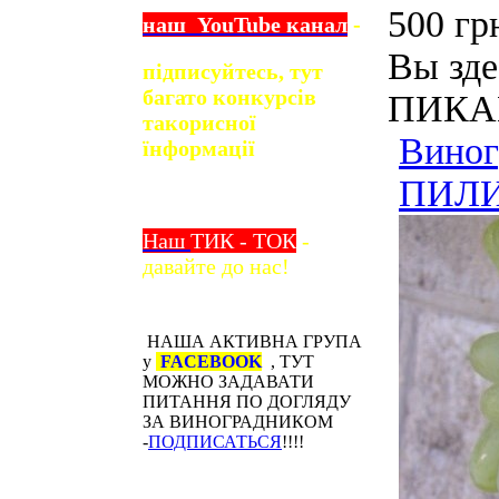
500 гр
наш
YouTube
канал
-
Вы зде
підписуйтесь, тут
багато конкурсів
ПИКАН
та
корисної
Виног
їнформації
ПИЛИГ
Наш
ТИК - ТОК
-
давайте до нас!
НАША АКТИВНА ГРУПА
у
FACEBOOK
, ТУТ
МОЖНО ЗАДАВАТИ
ПИТАННЯ ПО ДОГЛЯДУ
ЗА ВИНОГРАДНИКОМ
-
ПОДПИСАТЬСЯ
!!!!