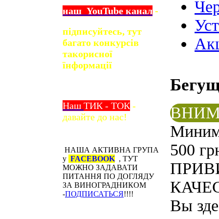
Чер
наш
YouTube
канал
-
Ус
підписуйтесь, тут
Ак
багато конкурсів
та
корисної
їнформації
Бегу
Наш
ТИК - ТОК
-
ВНИМ
давайте до нас!
Минима
500 гр
НАША АКТИВНА ГРУПА
у
FACEBOOK
, ТУТ
ПРИВ
МОЖНО ЗАДАВАТИ
ПИТАННЯ ПО ДОГЛЯДУ
КАЧЕС
ЗА ВИНОГРАДНИКОМ
-
ПОДПИСАТЬСЯ
!!!!
Вы зде