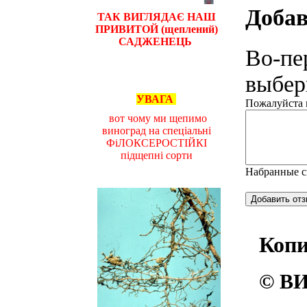
Добав
ТАК ВИГЛЯДАЄ НАШ
ПРИВИТОЙ (щеплений)
САДЖЕНЕЦЬ
Во-пе
выбери
УВАГА
Пожалуйста н
вот чому ми щепимо
виноград на спеціальні
ФіЛОКСЕРОСТІЙКІ
підщепні сорти
Набранные 
Коп
© ВИ