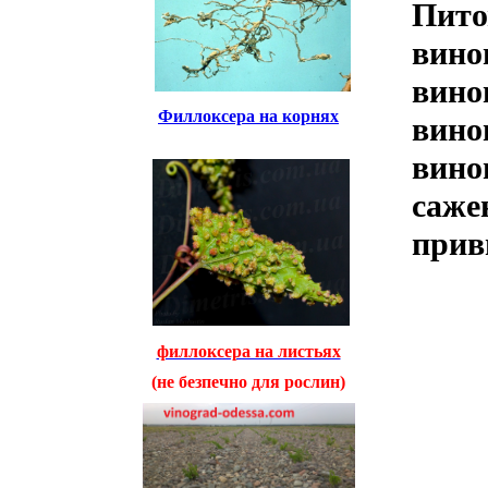
Пито
вино
вино
Филлоксера на корнях
вино
вино
саже
прив
филлоксера на листьях
(не безпечно для рослин)