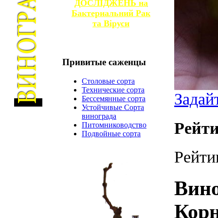
ДОСЛІДЖЕНЬ на
Бактериальний Рак
та
Віруси
Привитые
саженцы
Столовые сорта
Технические сорта
Задай
Бессемянные сорта
Устойчивые Сорта
винограда
Рейти
Питомниководство
Подвойные сорта
Рейти
Вин
Кор