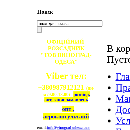
Поиск
ОФІЦІЙНИЙ
В кор
РОЗСАДНИК
"ТОВ ВИНОГРАД-
Пуст
ОДЕСА"
Viber тел:
Гла
Пр
+380987912121
(пн-
вс:9.00-18.00)
розніца,
Ма
опт, запис замовлень
Дос
опт ,
агроконсультації
Ус
email:
info@vinograd-odessa.com