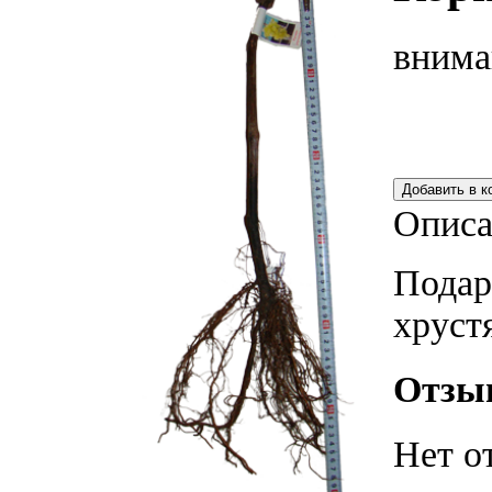
внима
Описа
Подар
хруст
Отзы
Нет о