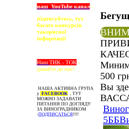
наш
YouTube
канал
-
Бегу
підписуйтесь, тут
багато конкурсів
ВНИМ
та
корисної
їнформації
ПРИВ
КАЧЕС
Наш
ТИК - ТОК
-
Минима
давайте до нас!
500 гр
Вы зде
НАША АКТИВНА ГРУПА
у
FACEBOOK
, ТУТ
ВАССА
МОЖНО ЗАДАВАТИ
ПИТАННЯ ПО ДОГЛЯДУ
Виног
ЗА ВИНОГРАДНИКОМ
-
ПОДПИСАТЬСЯ
!!!!
5ББ
В