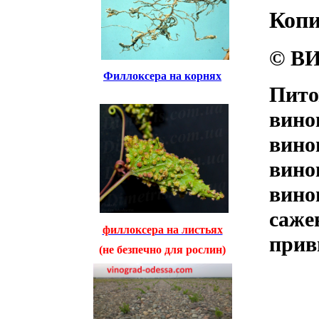
Коп
© ВИ
Филлоксера на корнях
Пито
вино
вино
вино
вино
саже
филлоксера на листьях
прив
(не безпечно для рослин)