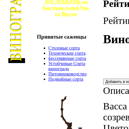
Рейти
ДОСЛІДЖЕНЬ на
Бактериальний Рак
та
Віруси
Рейти
Вино
Привитые
саженцы
Столовые сорта
Технические сорта
Бессемянные сорта
Устойчивые Сорта
винограда
Питомниководство
Подвойные сорта
Описа
Васса 
созрев
Цвето