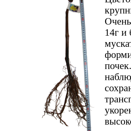
крупн
Очень
14г и
муска
форми
почек
наблю
сохра
транс
укоре
высок