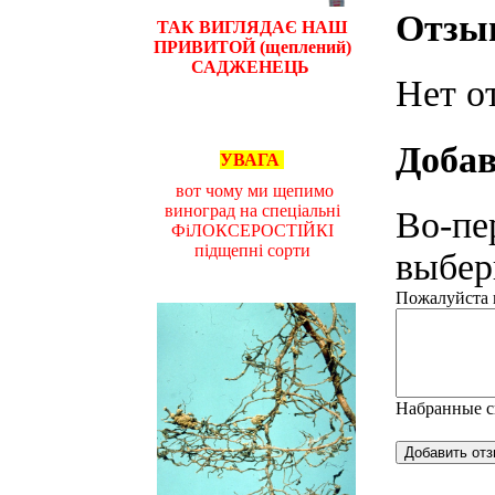
Отзы
ТАК ВИГЛЯДАЄ НАШ
ПРИВИТОЙ (щеплений)
САДЖЕНЕЦЬ
Нет о
Добав
УВАГА
вот чому ми щепимо
виноград на спеціальні
Во-пе
ФіЛОКСЕРОСТІЙКІ
підщепні сорти
выбери
Пожалуйста н
Набранные 