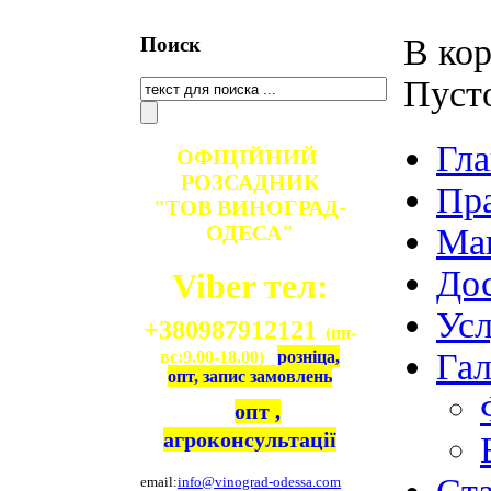
В кор
Поиск
Пуст
Гла
ОФІЦІЙНИЙ
РОЗСАДНИК
Пр
"ТОВ ВИНОГРАД-
ОДЕСА"
Ма
Дос
Viber тел:
Ус
+380987912121
(пн-
Гал
вс:9.00-18.00)
розніца,
опт, запис замовлень
опт ,
агроконсультації
email:
info@vinograd-odessa.com