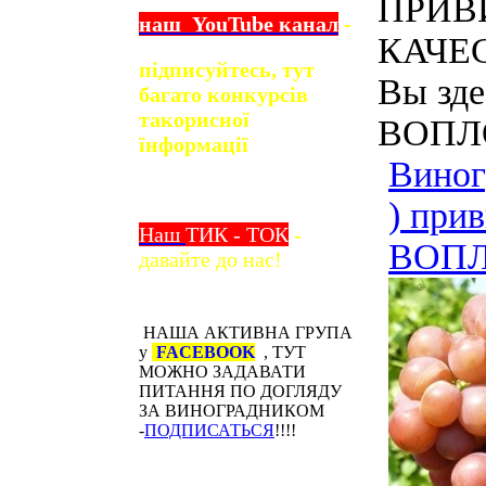
ПРИВ
наш
YouTube
канал
-
КАЧЕС
підписуйтесь, тут
Вы зде
багато конкурсів
та
корисної
ВОПЛО
їнформації
Вино
) при
Наш
ТИК - ТОК
-
ВОПЛ
давайте до нас!
НАША АКТИВНА ГРУПА
у
FACEBOOK
, ТУТ
МОЖНО ЗАДАВАТИ
ПИТАННЯ ПО ДОГЛЯДУ
ЗА ВИНОГРАДНИКОМ
-
ПОДПИСАТЬСЯ
!!!!