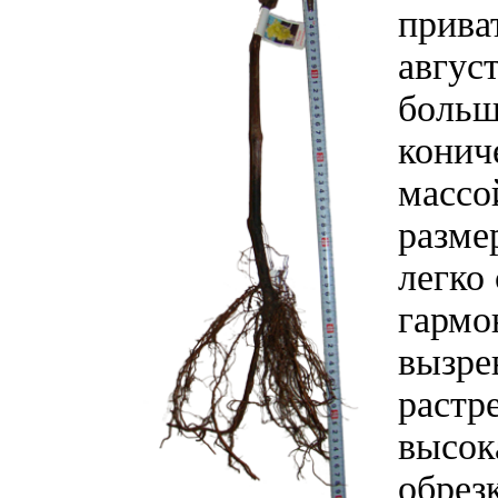
прива
авгус
больш
конич
массо
разме
легко
гармо
вызре
растр
высок
обрез