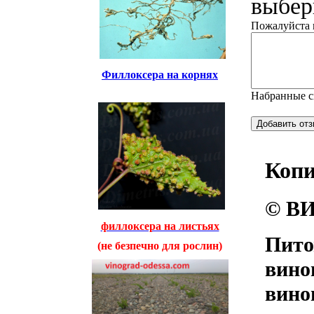
выбери
Пожалуйста н
Филлоксера на корнях
Набранные 
Коп
© ВИ
филлоксера на листьях
Пито
(не безпечно для рослин)
вино
вино