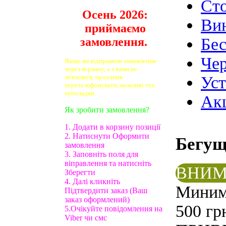
Ст
Осень 2026:
Ви
приймаємо
Бе
замовлення.
Чер
Якщо ви відправили замовлення
через корзину, а з вами не
зв'язалися, прохання
Ус
перетелефонувати, можливі тех.
неполадки.
Ак
Як зробити замовлення?
1. Додати в корзину позиції
2. Натиснути Оформити
Бегу
замовлення
3. Заповніть поля для
віправлення та натисніть
ВНИМ
Зберегти
4. Далі кликніть
Минима
Підтвердити заказ (Ваш
заказ оформлений)
500 гр
5.Очікуйте повідомлення на
Viber чи смс