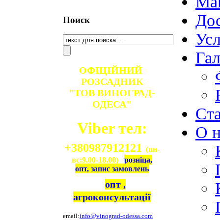
Ма
Дос
Поиск
Ус
Гал
ОФІЦІЙНИЙ
РОЗСАДНИК
"ТОВ ВИНОГРАД-
ОДЕСА"
Ст
Viber тел:
О н
+380987912121
(пн-
вс:9.00-18.00)
розніца,
опт, запис замовлень
опт ,
агроконсультації
email:
info@vinograd-odessa.com