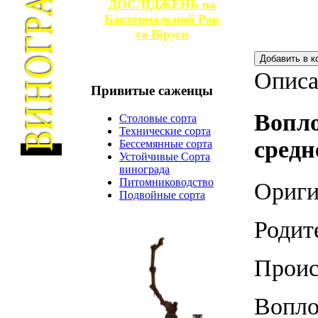
ДОСЛІДЖЕНЬ на
Бактериальний Рак
та
Віруси
Описа
Привитые
саженцы
Вопло
Столовые сорта
Технические сорта
средн
Бессемянные сорта
Устойчивые Сорта
винограда
Питомниководство
Ориги
Подвойные сорта
Родит
Проис
Вопло