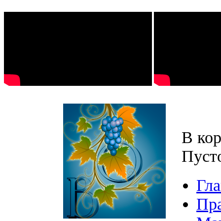
В кор
Пуст
Гла
Пр