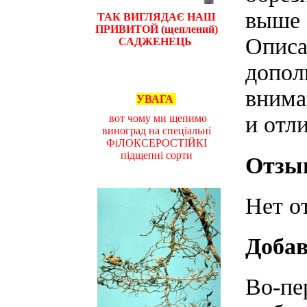
выше 
ТАК ВИГЛЯДАЄ НАШ
ПРИВИТОЙ (щеплений)
Описа
САДЖЕНЕЦЬ
допол
внима
УВАГА
и отл
вот чому ми щепимо
виноград на спеціальні
ФіЛОКСЕРОСТІЙКІ
підщепні сорти
Отзы
Нет о
Добав
Во-пе