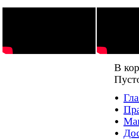
В кор
Пуст
Гла
Пр
Ма
Дос