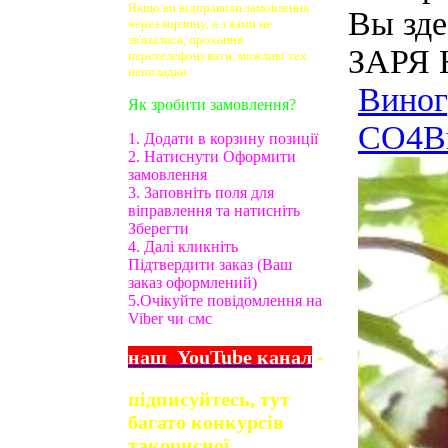
Якщо ви відправили замовлення
Вы зде
через корзину, а з вами не
зв'язалися, прохання
ЗАРЯ 
перетелефонувати, можливі тех.
неполадки.
Виног
Як зробити замовлення?
СО4
В
1. Додати в корзину позиції
2. Натиснути Оформити
замовлення
3. Заповніть поля для
віправлення та натисніть
Зберегти
4. Далі кликніть
Підтвердити заказ (Ваш
заказ оформлений)
5.Очікуйте повідомлення на
Viber чи смс
наш
YouTube
канал
-
підписуйтесь, тут
багато конкурсів
та
корисної