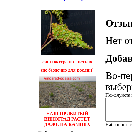
Отзы
Нет о
Добав
филлоксера на листьях
(не безпечно для рослин)
Во-пе
выбери
Пожалуйста н
НАШ ПРИВИТЫЙ
ВИНОГРАД РАСТЕТ
ДАЖЕ НА КАМНЯХ
Набранные 