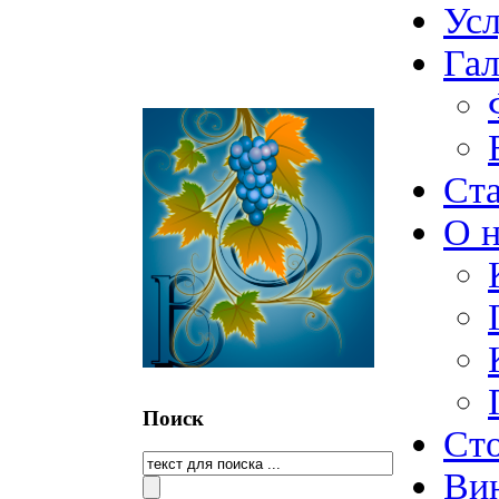
Ус
Гал
Ст
О н
Поиск
Ст
Ви