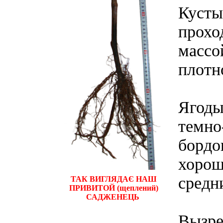
Кусты
прохо
массо
плотн
Ягоды
темно
бордо
хорош
средни
ТАК ВИГЛЯДАЄ НАШ
ПРИВИТОЙ (щеплений)
САДЖЕНЕЦЬ
Вызре