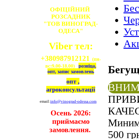
Бе
ОФІЦІЙНИЙ
РОЗСАДНИК
Чер
"ТОВ ВИНОГРАД-
Ус
ОДЕСА"
Ак
Viber тел:
+380987912121
(пн-
вс:9.00-18.00)
розніца,
Бегу
опт, запис замовлень
опт ,
ВНИМ
агроконсультації
ПРИВ
email:
info@vinograd-odessa.com
КАЧЕС
Осень 2026:
Минима
приймаємо
замовлення.
500 гр