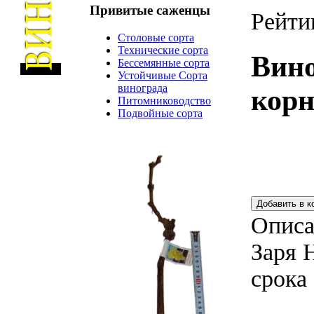
Привитые
саженцы
Рейти
Столовые сорта
Технические сорта
Вин
Бессемянные сорта
Устойчивые Сорта
винограда
корн
Питомниководство
Подвойные сорта
Описа
Заря 
срока