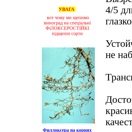
4/5 д
УВАГА
вот чому ми щепимо
глазк
виноград на спеціальні
ФіЛОКСЕРОСТІЙКІ
підщепні сорти
Устой
не на
Транс
Досто
краси
качес
Филлоксера на корнях