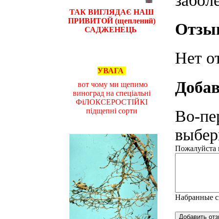
забол
ТАК ВИГЛЯДАЄ НАШ
ПРИВИТОЙ (щеплений)
Отзы
САДЖЕНЕЦЬ
Нет о
УВАГА
Добав
вот чому ми щепимо
виноград на спеціальні
ФіЛОКСЕРОСТІЙКІ
підщепні сорти
Во-пе
выбери
Пожалуйста н
Набранные 