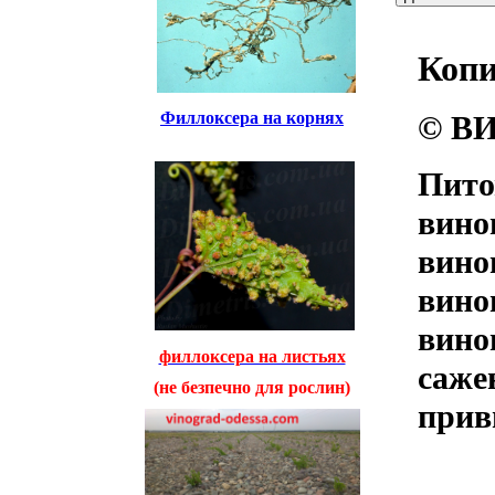
Коп
Филлоксера на корнях
© ВИ
Пито
вино
вино
вино
вино
филлоксера на листьях
саже
(не безпечно для рослин)
прив