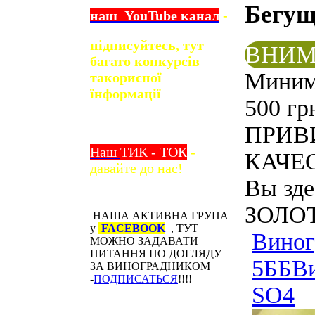
Бегу
наш
YouTube
канал
-
підписуйтесь, тут
ВНИМ
багато конкурсів
Минима
та
корисної
їнформації
500 гр
ПРИВ
Наш
ТИК - ТОК
-
КАЧЕС
давайте до нас!
Вы зде
ЗОЛОТ
НАША АКТИВНА ГРУПА
у
FACEBOOK
, ТУТ
Виног
МОЖНО ЗАДАВАТИ
ПИТАННЯ ПО ДОГЛЯДУ
5ББ
В
ЗА ВИНОГРАДНИКОМ
-
ПОДПИСАТЬСЯ
!!!!
SО4