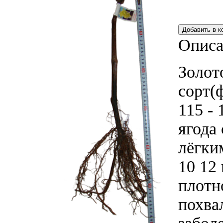
Описа
Золот
сорт(
115 -
ягода
лёгки
10 12 
плотн
похва