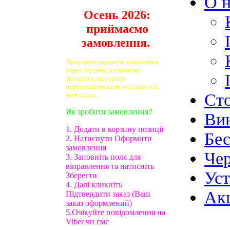
О н
Осень 2026:
приймаємо
замовлення.
Якщо ви відправили замовлення
через корзину, а з вами не
зв'язалися, прохання
перетелефонувати, можливі тех.
Ст
неполадки.
Як зробити замовлення?
Ви
1. Додати в корзину позиції
Бе
2. Натиснути Оформити
замовлення
Чер
3. Заповніть поля для
віправлення та натисніть
Ус
Зберегти
4. Далі кликніть
Ак
Підтвердити заказ (Ваш
заказ оформлений)
5.Очікуйте повідомлення на
Viber чи смс