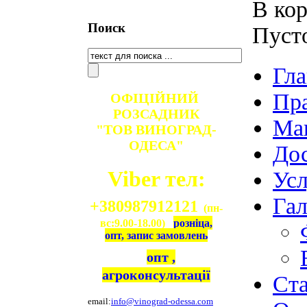
В кор
Поиск
Пуст
Гла
Пр
ОФІЦІЙНИЙ
РОЗСАДНИК
Ма
"ТОВ ВИНОГРАД-
ОДЕСА"
Дос
Viber тел:
Ус
Гал
+380987912121
(пн-
вс:9.00-18.00)
розніца,
опт, запис замовлень
опт ,
агроконсультації
Ст
email:
info@vinograd-odessa.com