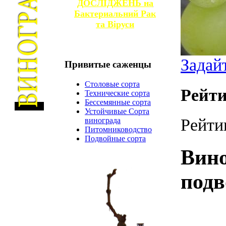
ДОСЛІДЖЕНЬ на
Бактериальний Рак
та
Віруси
Задай
Привитые
саженцы
Столовые сорта
Рейти
Технические сорта
Бессемянные сорта
Устойчивые Сорта
Рейти
винограда
Питомниководство
Подвойные сорта
Вин
подв