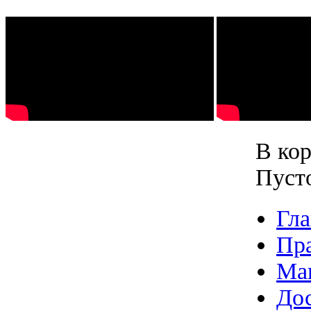
В кор
Пуст
Гла
Пр
Ма
Дос