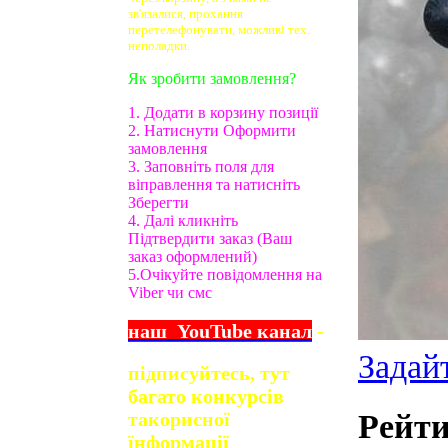
зв'язалися, прохання
перетелефонувати, можливі тех.
неполадки.
Як зробити замовлення?
1. Додати в корзину позиції
2. Натиснути Оформити
замовлення
3. Заповніть поля для
віправлення та натисніть
Зберегти
4. Далі кликніть
Підтвердити заказ (Ваш
заказ оформлений)
5.Очікуйте повідомлення на
Viber чи смс
наш
YouTube
канал
-
Задай
підписуйтесь, тут
багато конкурсів
Рейти
та
корисної
їнформації