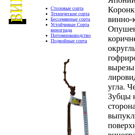
Коронка
Столовые сорта
Технические сорта
винно-
Бессемянные сорта
Устойчивые Сорта
Опушен
винограда
Питомниководство
коричне
Подвойные сорта
округлы
гофрир
вырезы 
лирови
угла. Ч
Зубцы 
сторон
выпукл
поверхн
виногр