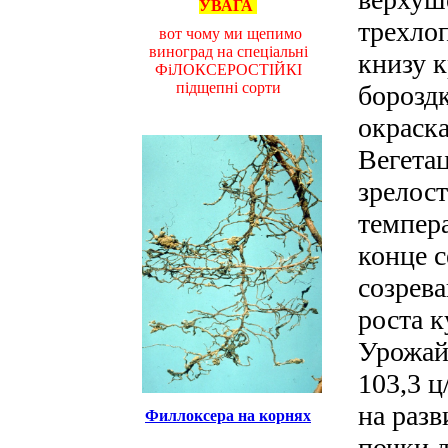
УВАГА
трехло
вот чому ми щепимо
виноград на спеціальні
книзу 
ФіЛОКСЕРОСТІЙКІ
підщепні сорти
бороздк
окраск
Вегета
зрелост
темпера
конце с
созрева
роста к
Урожай
103,3 ц
на разв
Филлоксера на корнях
почки 