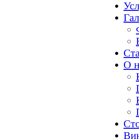
Ус
Гал
Ст
О н
Ст
Ви