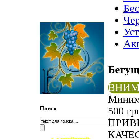
Бе
Чер
Ус
Ак
Бегу
ВНИМ
Минима
Поиск
500 гр
ПРИВ
КАЧЕС