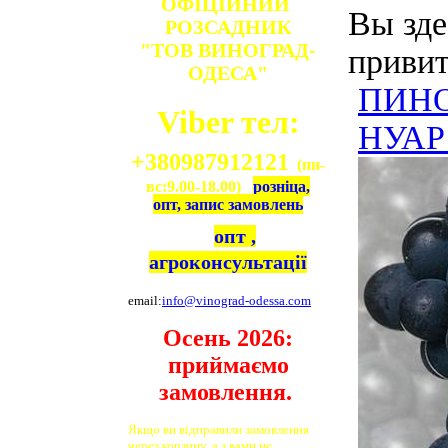
ОФІЦІЙНИЙ
Вы зде
РОЗСАДНИК
"ТОВ ВИНОГРАД-
привит
ОДЕСА"
ПИНО 
Viber тел:
НУАР 
+380987912121
(пн-
вс:9.00-18.00)
розніца,
опт, запис замовлень
опт ,
агроконсультації
email:
info@vinograd-odessa.com
Осень 2026:
приймаємо
замовлення.
Якщо ви відправили замовлення
через корзину, а з вами не