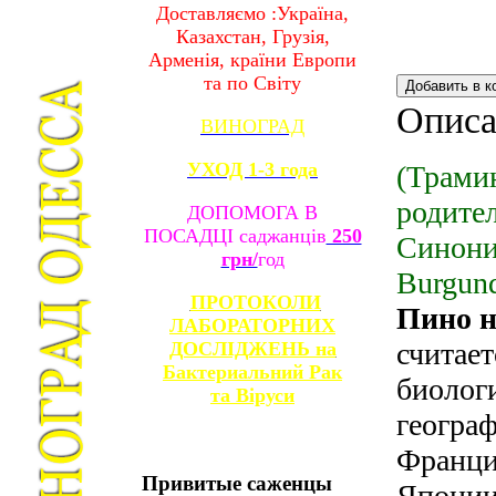
Доставляємо :Україна,
Казахстан, Грузія,
Арменія, країни Европи
та по Світу
Описа
ВИНОГРАД
УХОД 1-3 года
(Трамин
родите
ДОПОМОГА В
ПОСАДЦІ саджанців
250
Синони
грн/
год
Burgund
ПРОТОКОЛИ
Пино н
ЛАБОРАТОРНИХ
считае
ДОСЛІДЖЕНЬ на
Бактериальний Рак
биолог
та
Віруси
геогра
Франци
Привитые
саженцы
Японии