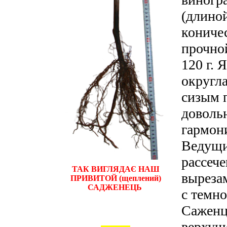
(длиной
коничес
прочно
120 г. 
округла
сизым п
довольн
гармони
Ведущи
рассеч
ТАК ВИГЛЯДАЄ НАШ
выреза
ПРИВИТОЙ (щеплений)
САДЖЕНЕЦЬ
с темн
Саженц
верхуш