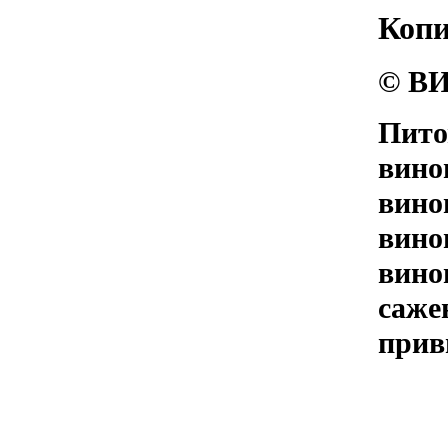
Коп
© ВИ
Пито
вино
вино
вино
вино
саже
прив