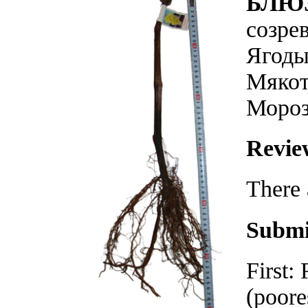
БЛЮ
созре
Ягоды
Мякот
Мороз
Revie
There 
Submi
First:
(poores