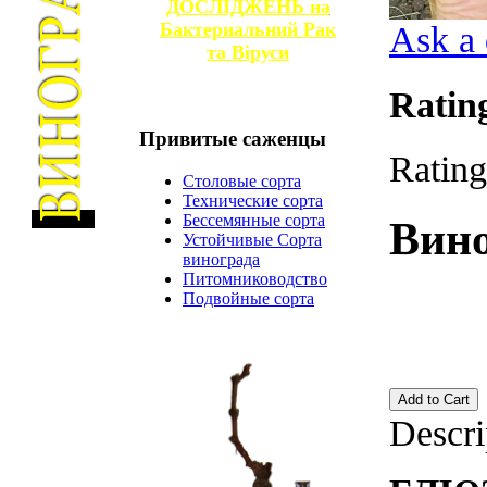
ДОСЛІДЖЕНЬ на
Бактериальний Рак
Ask a 
та
Віруси
Ratin
Привитые
саженцы
Rating
Столовые сорта
Технические сорта
Бессемянные сорта
Вино
Устойчивые Сорта
винограда
Питомниководство
Подвойные сорта
Descri