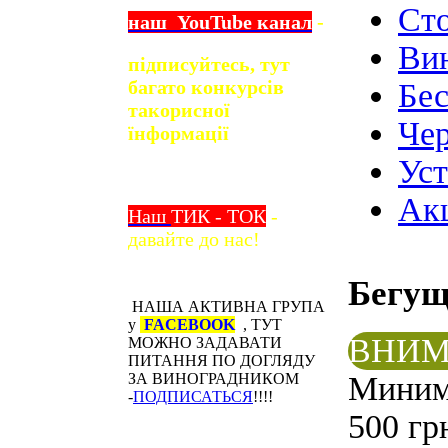
Ст
наш
YouTube
канал
-
Ви
підписуйтесь, тут
багато конкурсів
Бе
та
корисної
Чер
їнформації
Ус
Ак
Наш
ТИК - ТОК
-
давайте до нас!
Бегу
НАША АКТИВНА ГРУПА
у
FACEBOOK
, ТУТ
ВНИМ
МОЖНО ЗАДАВАТИ
ПИТАННЯ ПО ДОГЛЯДУ
Минима
ЗА ВИНОГРАДНИКОМ
-
ПОДПИСАТЬСЯ
!!!!
500 гр