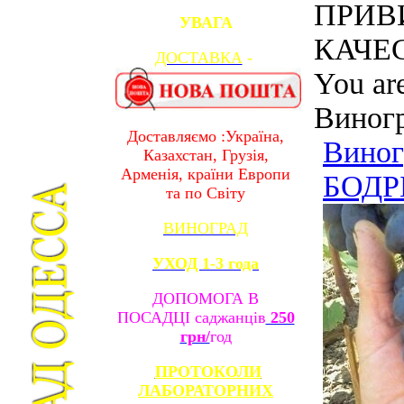
ПРИВ
УВАГА
КАЧЕС
ДОСТАВКА
-
You ar
Виногр
Доставляємо :Україна,
Виног
Казахстан, Грузія,
Арменія, країни Европи
БОДРЫ
та по Світу
ВИНОГРАД
УХОД 1-3 года
ДОПОМОГА В
ПОСАДЦІ саджанців
250
грн/
год
ПРОТОКОЛИ
ЛАБОРАТОРНИХ