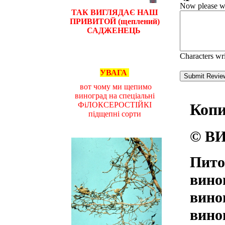
Now please wri
ТАК ВИГЛЯДАЄ НАШ
ПРИВИТОЙ (щеплений)
САДЖЕНЕЦЬ
Characters wr
УВАГА
вот чому ми щепимо
виноград на спеціальні
ФіЛОКСЕРОСТІЙКІ
Коп
підщепні сорти
© ВИ
Пито
вино
вино
вино