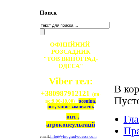
Поиск
ОФІЦІЙНИЙ
РОЗСАДНИК
"ТОВ ВИНОГРАД-
ОДЕСА"
Viber тел:
В кор
+380987912121
(пн-
Пуст
вс:9.00-18.00)
розніца,
опт, запис замовлень
опт ,
Гла
агроконсультації
Пр
email:
info@vinograd-odessa.com