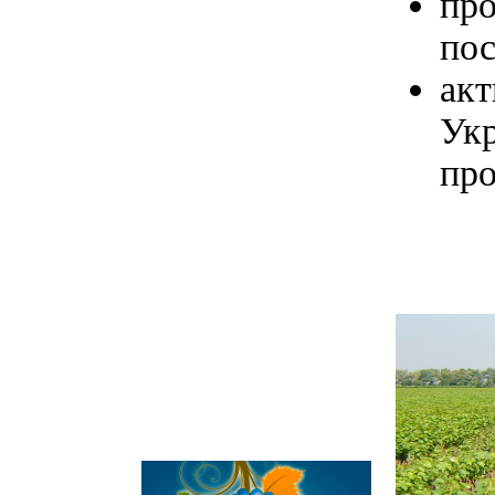
пр
пос
акт
Ук
про