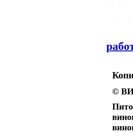
работ
Коп
© ВИ
Пито
вино
вино