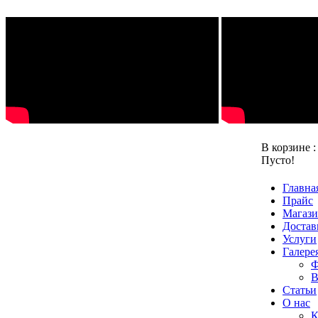
В корзине 
Пусто!
Главна
Прайс
Магаз
Достав
Услуги
Галере
Ф
В
Статьи
О нас
К