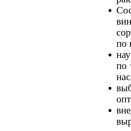
Сос
ви
сор
по 
на
по 
нас
вы
опт
вн
выр