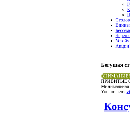
Г
К
П
Столо
Винны
Бессем
Черенк
Устойч
Акции
Бегущая
с
ВНИМАНИЕ!
ПРИВИТЫЕ С
Минимальная с
You are here:
v
Конс