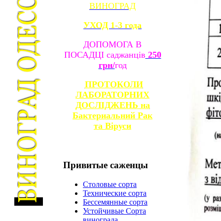
ВИНОГРАД
УХОД 1-3 года
ДОПОМОГА В
ПОСАДЦІ саджанців
250
грн/
год
ПРОТОКОЛИ
ЛАБОРАТОРНИХ
ДОСЛІДЖЕНЬ на
Бактериальний Рак
та
Віруси
Привитые
саженцы
Столовые сорта
Технические сорта
Бессемянные сорта
Устойчивые Сорта
винограда