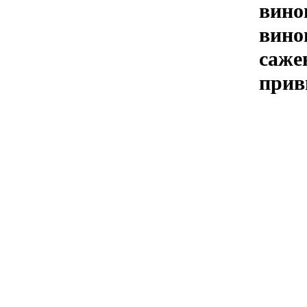
вино
вино
саже
прив