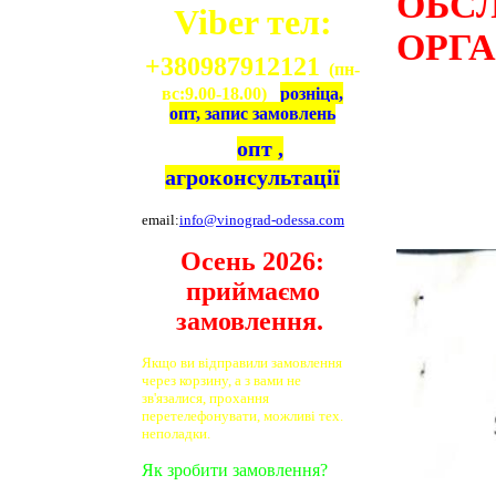
ОБС
Viber тел:
ОРГ
+380987912121
(пн-
вс:9.00-18.00)
розніца,
опт, запис замовлень
опт ,
агроконсультації
email:
info@vinograd-odessa.com
Осень 2026:
приймаємо
замовлення.
Якщо ви відправили замовлення
через корзину, а з вами не
зв'язалися, прохання
перетелефонувати, можливі тех.
неполадки.
Як зробити замовлення?