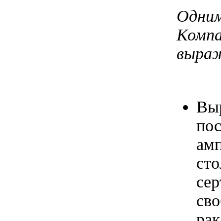
Одни
Комп
выраж
Выр
п
амп
ст
се
сво
рак