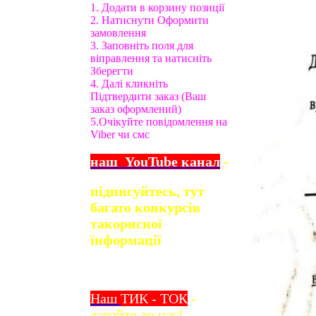
1. Додати в корзину позиції
2. Натиснути Оформити
замовлення
3. Заповніть поля для
віправлення та натисніть
Зберегти
4. Далі кликніть
Підтвердити заказ (Ваш
заказ оформлений)
5.Очікуйте повідомлення на
Viber чи смс
наш
YouTube
канал
-
підписуйтесь, тут
багато конкурсів
та
корисної
їнформації
Наш
ТИК - ТОК
-
давайте до нас!