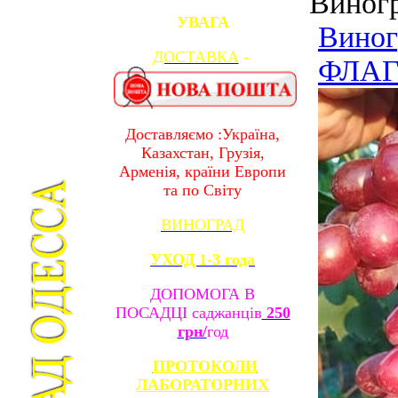
Виног
УВАГА
Виног
ДОСТАВКА
-
ФЛАГМ
Доставляємо :Україна,
Казахстан, Грузія,
Арменія, країни Европи
та по Світу
ВИНОГРАД
УХОД 1-3 года
ДОПОМОГА В
ПОСАДЦІ саджанців
250
грн/
год
ПРОТОКОЛИ
ЛАБОРАТОРНИХ