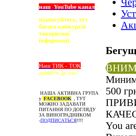
Чер
наш
YouTube
канал
-
Ус
підписуйтесь, тут
Ак
багато конкурсів
та
корисної
їнформації
Бегу
ВНИМ
Наш
ТИК - ТОК
-
давайте до нас!
Минима
500 гр
НАША АКТИВНА ГРУПА
у
FACEBOOK
, ТУТ
ПРИВ
МОЖНО ЗАДАВАТИ
ПИТАННЯ ПО ДОГЛЯДУ
КАЧЕС
ЗА ВИНОГРАДНИКОМ
-
ПОДПИСАТЬСЯ
!!!!
You ar