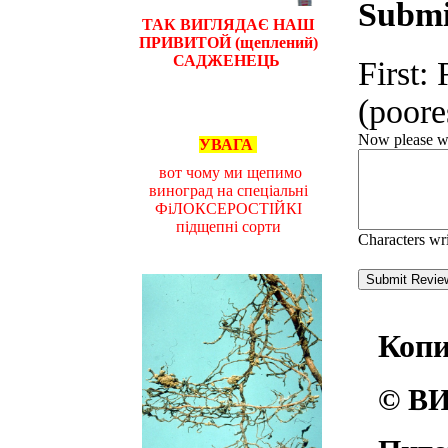
Submi
ТАК ВИГЛЯДАЄ НАШ
ПРИВИТОЙ (щеплений)
САДЖЕНЕЦЬ
First:
(poores
Now please wri
УВАГА
вот чому ми щепимо
виноград на спеціальні
ФіЛОКСЕРОСТІЙКІ
підщепні сорти
Characters wr
Коп
© ВИ