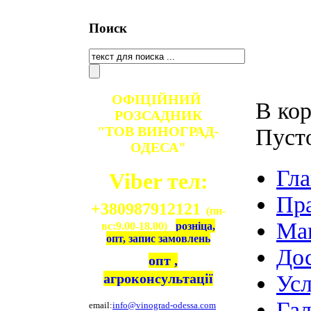
Поиск
ОФІЦІЙНИЙ
В кор
РОЗСАДНИК
"ТОВ ВИНОГРАД-
Пуст
ОДЕСА"
Гла
Viber тел:
Пр
+380987912121
(пн-
Ма
вс:9.00-18.00)
розніца,
опт, запис замовлень
Дос
опт ,
агроконсультації
Ус
Гал
email:
info@vinograd-odessa.com