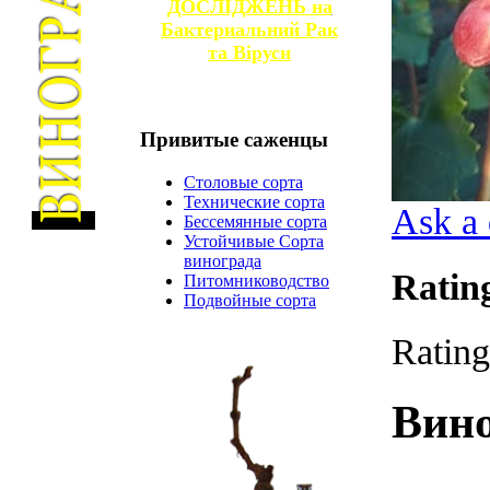
ДОСЛІДЖЕНЬ на
Бактериальний Рак
та
Віруси
Привитые
саженцы
Столовые сорта
Технические сорта
Ask a 
Бессемянные сорта
Устойчивые Сорта
винограда
Ratin
Питомниководство
Подвойные сорта
Rating
Вин