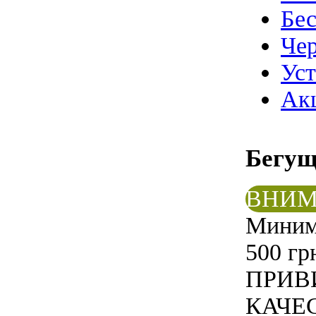
Бе
Чер
Ус
Ак
Бегу
ВНИМ
Минима
500 гр
ПРИВ
КАЧЕС