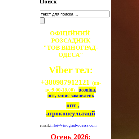
Поиск
ОФІЦІЙНИЙ
РОЗСАДНИК
"ТОВ ВИНОГРАД-
ОДЕСА"
Viber тел:
+380987912121
(пн-
вс:9.00-18.00)
розніца,
опт, запис замовлень
опт ,
агроконсультації
email:
info@vinograd-odessa.com
Осень 2026: