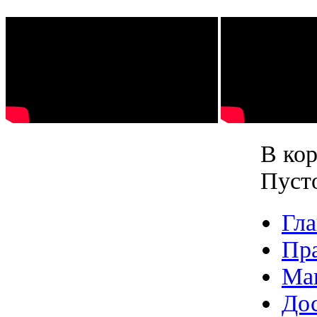
В кор
Пуст
Гла
Пр
Ма
Дос