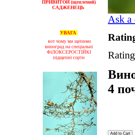
ПРИВИТОЙ (щеплений)
САДЖЕНЕЦЬ
Ask a 
УВАГА
Ratin
вот чому ми щепимо
виноград на спеціальні
ФіЛОКСЕРОСТІЙКІ
Rating
підщепні сорти
Вин
4 по