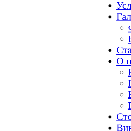
Ус
Гал
Ст
О н
Ст
Ви