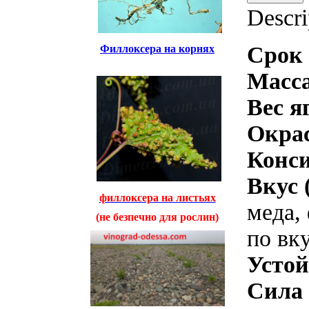
Descri
Срок 
Филлоксера на корнях
Масса
Вес я
Окра
Конс
Вкус 
филлоксера на листьях
меда,
(не безпечно для рослин)
по вк
Устой
Сила 