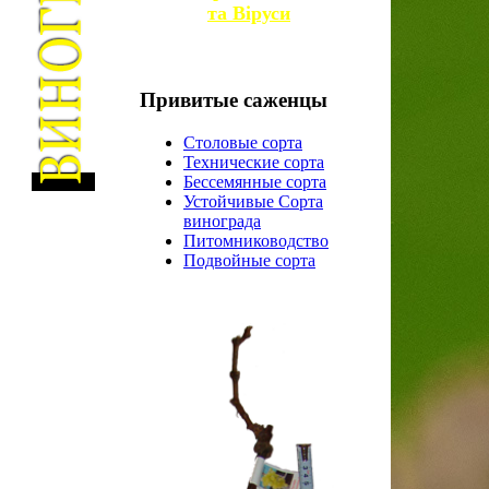
та
Віруси
Привитые
саженцы
Столовые сорта
Технические сорта
Бессемянные сорта
Устойчивые Сорта
винограда
Питомниководство
Подвойные сорта