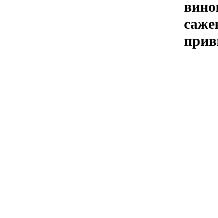
вино
саже
прив