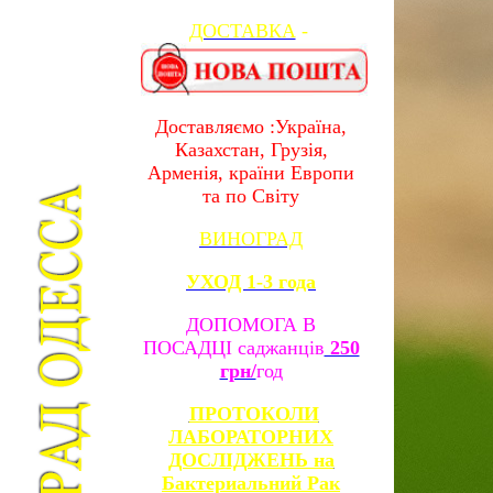
ДОСТАВКА
-
Доставляємо :Україна,
Казахстан, Грузія,
Арменія, країни Европи
та по Світу
ВИНОГРАД
УХОД 1-3 года
ДОПОМОГА В
ПОСАДЦІ саджанців
250
грн/
год
ПРОТОКОЛИ
ЛАБОРАТОРНИХ
ДОСЛІДЖЕНЬ на
Бактериальний Рак