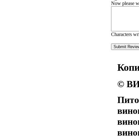
Now please wri
Characters wr
Коп
© ВИ
Пито
вино
вино
вино