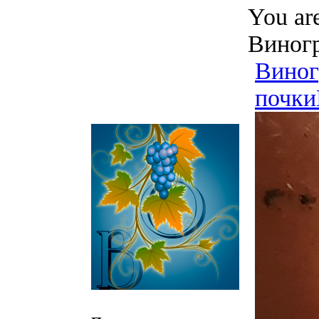
You ar
Виног
Вино
почки