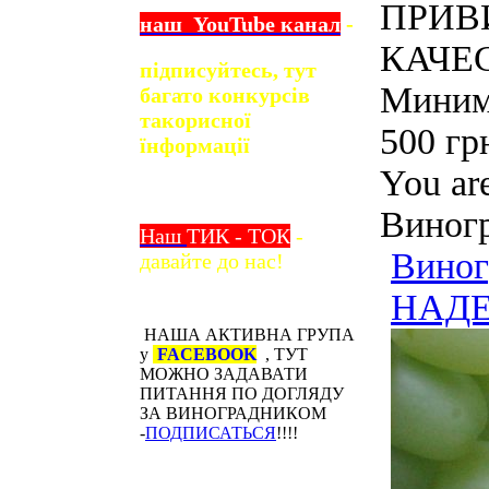
ПРИВ
наш
YouTube
канал
-
КАЧЕС
підписуйтесь, тут
Минима
багато конкурсів
та
корисної
500 гр
їнформації
You ar
Виног
Наш
ТИК - ТОК
-
Виног
давайте до нас!
НАДЕ
НАША АКТИВНА ГРУПА
у
FACEBOOK
, ТУТ
МОЖНО ЗАДАВАТИ
ПИТАННЯ ПО ДОГЛЯДУ
ЗА ВИНОГРАДНИКОМ
-
ПОДПИСАТЬСЯ
!!!!