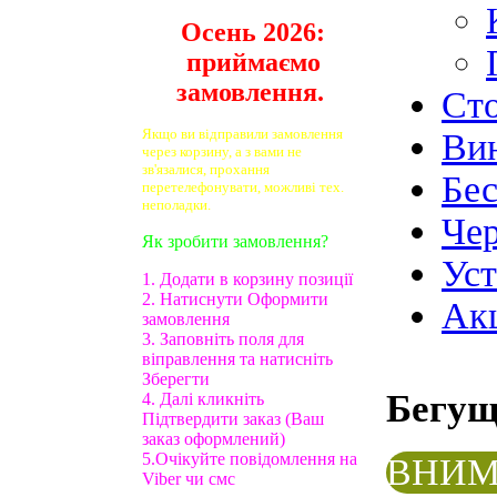
Осень 2026:
приймаємо
замовлення.
Ст
Якщо ви відправили замовлення
Ви
через корзину, а з вами не
зв'язалися, прохання
Бе
перетелефонувати, можливі тех.
неполадки.
Чер
Як зробити замовлення?
Ус
1. Додати в корзину позиції
2. Натиснути Оформити
Ак
замовлення
3. Заповніть поля для
віправлення та натисніть
Зберегти
Бегу
4. Далі кликніть
Підтвердити заказ (Ваш
заказ оформлений)
5.Очікуйте повідомлення на
ВНИМ
Viber чи смс