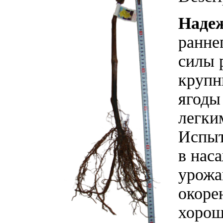
Наде
ранне
силы 
крупны
ягоды 
легки
Испыт
в нас
урожа
окоре
хорош