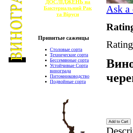
ДОСЛІДЖЕНЬ на
Ask a 
Бактериальний Рак
та
Віруси
Ratin
Привитые
саженцы
Rating
Столовые сорта
Технические сорта
Вин
Бессемянные сорта
Устойчивые Сорта
винограда
чере
Питомниководство
Подвойные сорта
Descri