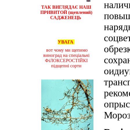
налич
ТАК ВИГЛЯДАЄ НАШ
ПРИВИТОЙ (щеплений)
повыш
САДЖЕНЕЦЬ
наряд
соцве
УВАГА
обрез
вот чому ми щепимо
виноград на спеціальні
сохра
ФіЛОКСЕРОСТІЙКІ
підщепні сорти
оидиу
транс
реком
опрыс
Мороз