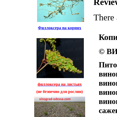
Revie
There 
Филлоксера на корнях
Коп
© ВИ
Пито
вино
вино
филлоксера на листьях
вино
(не безпечно для рослин)
вино
саже