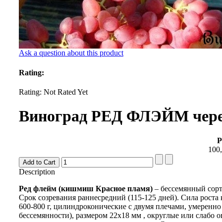
Ask a question about this product
Rating:
Rating: Not Rated Yet
Виноград РЕД ФЛЭЙМ черен
P
100,
Description
Ред флейм (кишмиш Красное пламя)
– бессемянный сор
Срок созревания раннесредний (115-125 дней). Сила роста 
600-800 г, цилиндроконические с двумя плечами, умеренно
бессемянности), размером 22х18 мм , округлые или слабо 