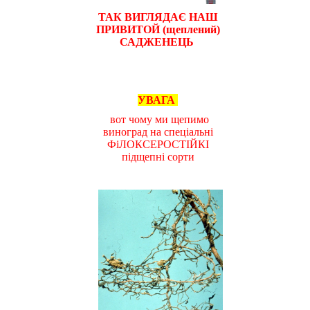
ТАК ВИГЛЯДАЄ НАШ
ПРИВИТОЙ (щеплений)
САДЖЕНЕЦЬ
УВАГА
вот чому ми щепимо
виноград на спеціальні
ФіЛОКСЕРОСТІЙКІ
підщепні сорти