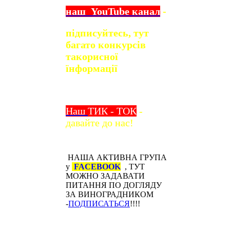
наш
YouTube
канал
-
підписуйтесь, тут
багато конкурсів
та
корисної
їнформації
Наш
ТИК - ТОК
-
давайте до нас!
НАША АКТИВНА ГРУПА
у
FACEBOOK
, ТУТ
МОЖНО ЗАДАВАТИ
ПИТАННЯ ПО ДОГЛЯДУ
ЗА ВИНОГРАДНИКОМ
-
ПОДПИСАТЬСЯ
!!!!