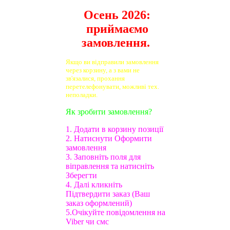
Осень 2026:
приймаємо
замовлення.
Якщо ви відправили замовлення
через корзину, а з вами не
зв'язалися, прохання
перетелефонувати, можливі тех.
неполадки.
Як зробити замовлення?
1. Додати в корзину позиції
2. Натиснути Оформити
замовлення
3. Заповніть поля для
віправлення та натисніть
Зберегти
4. Далі кликніть
Підтвердити заказ (Ваш
заказ оформлений)
5.Очікуйте повідомлення на
Viber чи смс