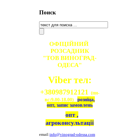
Поиск
ОФІЦІЙНИЙ
РОЗСАДНИК
"ТОВ ВИНОГРАД-
ОДЕСА"
Viber тел:
+380987912121
(пн-
вс:9.00-18.00)
розніца,
опт, запис замовлень
опт ,
агроконсультації
email:
info@vinograd-odessa.com