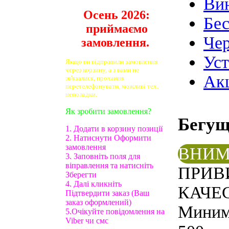
Ви
Осень 2026:
Бе
приймаємо
Чер
замовлення.
Ус
Якщо ви відправили замовлення
через корзину, а з вами не
Ак
зв'язалися, прохання
перетелефонувати, можливі тех.
неполадки.
Як зробити замовлення?
Бегу
1. Додати в корзину позиції
2. Натиснути Оформити
замовлення
ВНИМ
3. Заповніть поля для
віправлення та натисніть
ПРИВ
Зберегти
4. Далі кликніть
КАЧЕС
Підтвердити заказ (Ваш
заказ оформлений)
Минима
5.Очікуйте повідомлення на
Viber чи смс