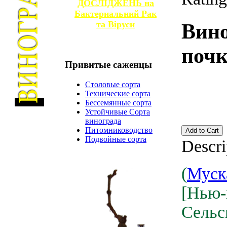
ДОСЛІДЖЕНЬ на
Бактериальний Рак
та
Віруси
Вин
поч
Привитые
саженцы
Столовые сорта
Технические сорта
Бессемянные сорта
Устойчивые Сорта
винограда
Питомниководство
Подвойные сорта
Descri
(
Муск
[Нью-
Сельс