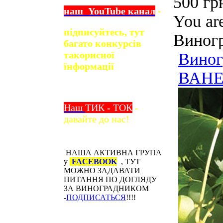
500 гр
наш
YouTube
канал
-
You ar
підписуйтесь, тут
Виног
багато конкурсів
та
корисної
Виног
їнформації
ВАНЕС
Наш
ТИК - ТОК
-
давайте до нас!
НАША АКТИВНА ГРУПА
у
FACEBOOK
, ТУТ
МОЖНО ЗАДАВАТИ
ПИТАННЯ ПО ДОГЛЯДУ
ЗА ВИНОГРАДНИКОМ
-
ПОДПИСАТЬСЯ
!!!!