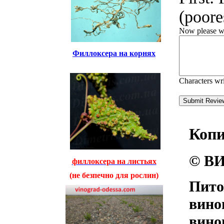
(poores
Now please wri
Филлоксера на корнях
Characters wr
Коп
© ВИ
филлоксера на листьях
(не безпечно для рослин)
Пито
вино
вино