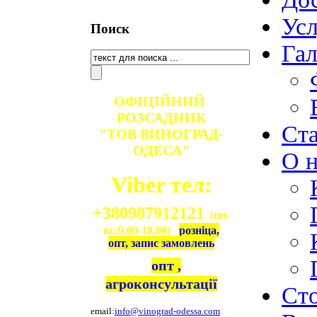
Ус
Поиск
Гал
ОФІЦІЙНИЙ
РОЗСАДНИК
Ст
"ТОВ ВИНОГРАД-
ОДЕСА"
О н
Viber тел:
+380987912121
(пн-
вс:9.00-18.00)
розніца,
опт, запис замовлень
опт ,
агроконсультації
Ст
email:
info@vinograd-odessa.com