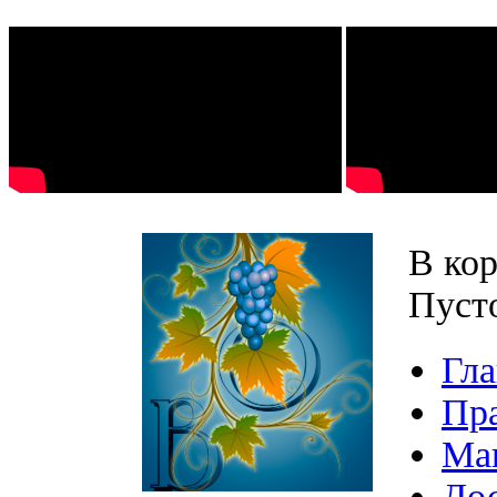
В кор
Пуст
Гла
Пр
Ма
Дос