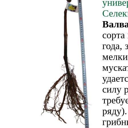
униве
Селек
Валва
сорта
года,
мелки
муска
удает
силу 
требу
ряду)
грибн