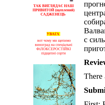
прогн
ТАК ВИГЛЯДАЄ НАШ
ПРИВИТОЙ (щеплений)
центр
САДЖЕНЕЦЬ
собир
Валва
УВАГА
с сил
вот чому ми щепимо
виноград на спеціальні
приго
ФіЛОКСЕРОСТІЙКІ
підщепні сорти
Revie
There 
Submi
First: