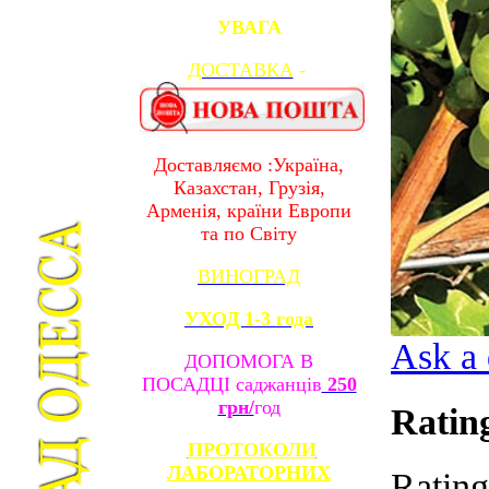
УВАГА
ДОСТАВКА
-
Доставляємо :Україна,
Казахстан, Грузія,
Арменія, країни Европи
та по Світу
ВИНОГРАД
УХОД 1-3 года
Ask a 
ДОПОМОГА В
ПОСАДЦІ саджанців
250
грн/
год
Ratin
ПРОТОКОЛИ
ЛАБОРАТОРНИХ
Rating