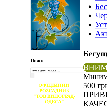
Бе
Чер
Ус
Ак
Бегу
Поиск
ВНИМ
Минима
500 гр
ОФІЦІЙНИЙ
РОЗСАДНИК
ПРИВ
"ТОВ ВИНОГРАД-
ОДЕСА"
КАЧЕС