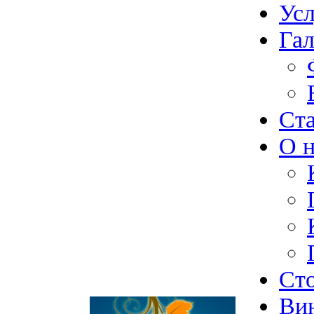
Ус
Гал
Ст
О н
Ст
Ви