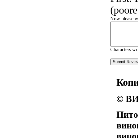
(poores
Now please wri
Characters wr
Коп
© ВИ
Пито
вино
вино