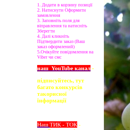
1. Додати в корзину позиції
2. Натиснути Оформити
замовлення
3. Заповніть поля для
віправлення та натисніть
Зберегти
4. Далі кликніть
Підтвердити заказ (Ваш
заказ оформлений)
5.Очікуйте повідомлення на
Viber чи смс
наш
YouTube
канал
-
підписуйтесь, тут
багато конкурсів
та
корисної
їнформації
Наш
ТИК - ТОК
-