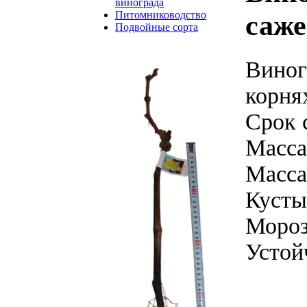
винограда
Питомниководство
саже
Подвойные сорта
Вино
корня
Срок 
Масса
Масса
Кусты
Мороз
Устой