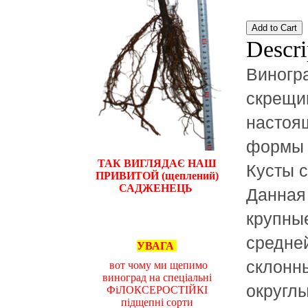
Descri
Виногр
скрещи
настоящ
формы х
ТАК ВИГЛЯДАЄ НАШ
Кусты с
ПРИВИТОЙ (щеплений)
САДЖЕНЕЦЬ
Данная
крупные
средней
УВАГА
склонн
вот чому ми щепимо
виноград на спеціальні
округлы
ФіЛОКСЕРОСТІЙКІ
підщепні сорти