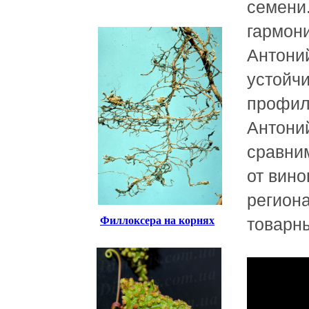
семени.
гармон
Антони
устойчи
профил
Антоний
сравни
от вин
регион
товарн
Филлоксера на корнях