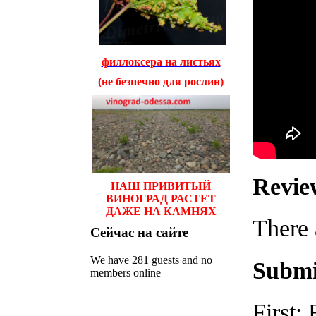
филлоксера на листьях
(не безпечно для рослин)
Revie
НАШ ПРИВИТЫЙ
ВИНОГРАД РАСТЕТ
ДАЖЕ НА КАМНЯХ
There 
Сейчас
на сайте
We have 281 guests and no
Submi
members online
First: