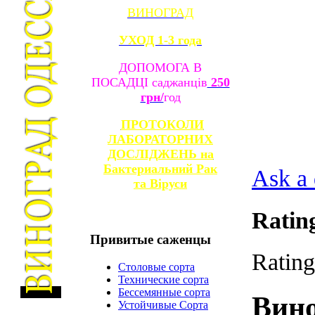
ВИНОГРАД
УХОД 1-3 года
ДОПОМОГА В
ПОСАДЦІ саджанців
250
грн/
год
ПРОТОКОЛИ
ЛАБОРАТОРНИХ
ДОСЛІДЖЕНЬ на
Бактериальний Рак
Ask a 
та
Віруси
Ratin
Привитые
саженцы
Rating
Столовые сорта
Технические сорта
Бессемянные сорта
Вин
Устойчивые Сорта