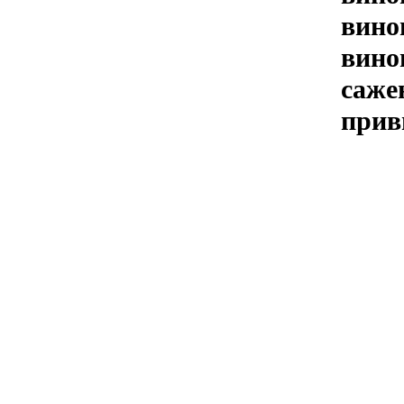
вино
вино
саже
прив