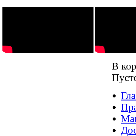
В кор
Пуст
Гла
Пр
Ма
Дос