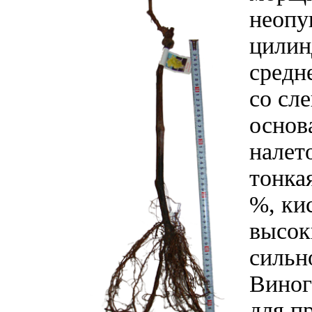
неопу
цилин
средн
со сл
основ
налет
тонка
%, ки
высок
сильн
Виног
для п