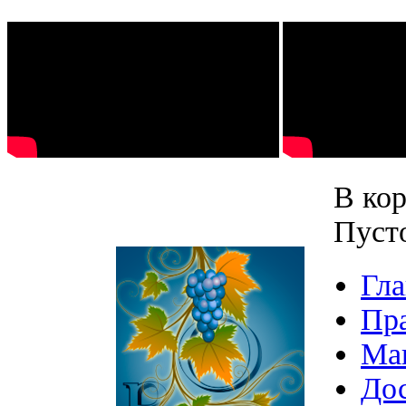
В кор
Пуст
Гла
Пр
Ма
Дос