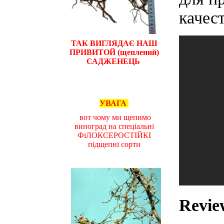
качес
ТАК ВИГЛЯДАЄ НАШ
ПРИВИТОЙ (щеплений)
САДЖЕНЕЦЬ
УВАГА
вот чому ми щепимо
виноград на спеціальні
ФіЛОКСЕРОСТІЙКІ
підщепні сорти
Revie