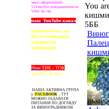
заказ оформлений)
You ar
5.Очікуйте повідомлення на
Viber чи смс
кишми
наш
YouTube
канал
-
5ББ
підписуйтесь, тут
Виног
багато конкурсів
Палец
та
корисної
їнформації
кишм
Наш
ТИК - ТОК
-
давайте до нас!
НАША АКТИВНА ГРУПА
у
FACEBOOK
, ТУТ
МОЖНО ЗАДАВАТИ
ПИТАННЯ ПО ДОГЛЯДУ
ЗА ВИНОГРАДНИКОМ