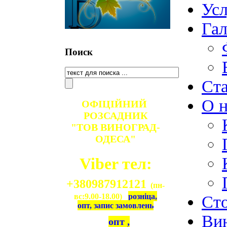
Ус
Гал
Поиск
Ст
О н
ОФІЦІЙНИЙ
РОЗСАДНИК
"ТОВ ВИНОГРАД-
ОДЕСА"
Viber тел:
+380987912121
(пн-
вс:9.00-18.00)
розніца,
Ст
опт, запис замовлень
Ви
опт ,