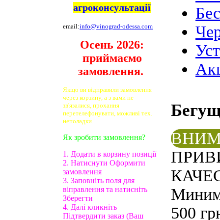
агроконсультації
Бе
email:
info@vinograd-odessa.com
Чер
Осень 2026:
Ус
приймаємо
Ак
замовлення.
Якщо ви відправили замовлення
через корзину, а з вами не
Бегу
зв'язалися, прохання
перетелефонувати, можливі тех.
неполадки.
ВНИМ
Як зробити замовлення?
ПРИВ
1. Додати в корзину позиції
2. Натиснути Оформити
КАЧЕС
замовлення
3. Заповніть поля для
віправлення та натисніть
Минима
Зберегти
4. Далі кликніть
500 гр
Підтвердити заказ (Ваш