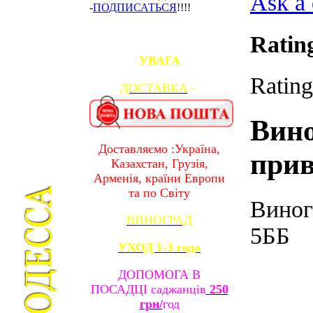
Ask a 
-
ПОДПИСАТЬСЯ
!!!!
Ratin
УВАГА
Rating
ДОСТАВКА
-
Вин
Доставляємо :Україна,
прив
Казахстан, Грузія,
Арменія, країни Европи
та по Світу
Виног
ВИНОГРАД
5ББ
УХОД 1-3 года
ДОПОМОГА В
ПОСАДЦІ саджанців
250
грн/
год