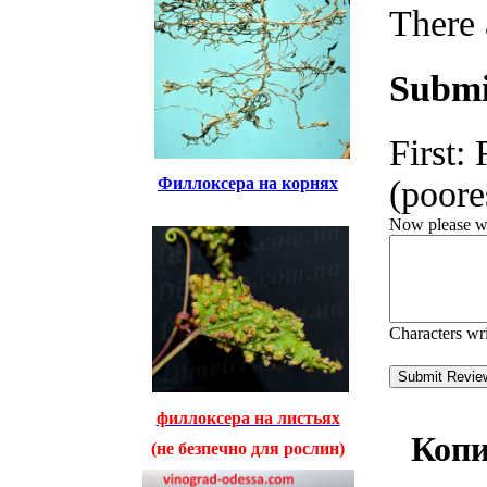
There 
Submi
First:
Филлоксера на корнях
(poores
Now please wri
Characters wr
филлоксера на листьях
Коп
(не безпечно для рослин)