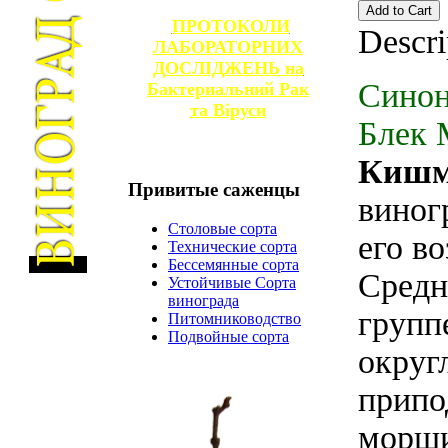
ПРОТОКОЛИ
Descri
ЛАБОРАТОРНИХ
ДОСЛІДЖЕНЬ на
Синон
Бактериальний Рак
та
Віруси
Блек 
Кишм
Привитые
саженцы
виног
Столовые сорта
его в
Технические сорта
Бессемянные сорта
Средн
Устойчивые Сорта
винограда
групп
Питомниководство
Подвойные сорта
округ
припо
морщи