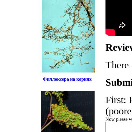
Revie
There 
Филлоксера на корнях
Submi
First:
(poores
Now please wri