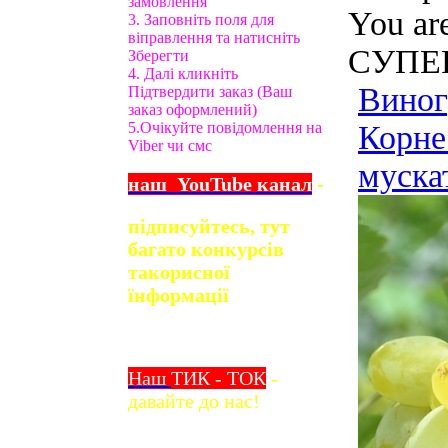
замовлення
You ar
3. Заповніть поля для
віправлення та натисніть
СУПЕР
Зберегти
4. Далі кликніть
Вино
Підтвердити заказ (Ваш
заказ оформлений)
5.Очікуйте повідомлення на
Корне
Viber чи смс
муска
наш
YouTube
канал
-
підписуйтесь, тут
багато конкурсів
та
корисної
їнформації
Наш
ТИК - ТОК
-
давайте до нас!