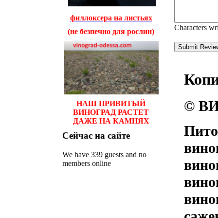
филлоксера на листьях
Characters wr
(не безпечно для рослин)
Коп
© ВИ
НАШ ПРИВИТЫЙ
ВИНОГРАД РАСТЕТ
ДАЖЕ НА КАМНЯХ
Пито
Сейчас
на сайте
вино
We have 339 guests and no
вино
members online
вино
вино
саже