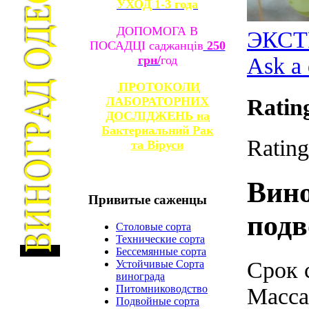
УХОД 1-3 года
ДОПОМОГА В
ЭКСТ
ПОСАДЦІ саджанців
250
Ask a 
грн/
год
ПРОТОКОЛИ
Ratin
ЛАБОРАТОРНИХ
ДОСЛІДЖЕНЬ на
Бактериальний Рак
Rating
та
Віруси
Вин
Привитые
саженцы
подв
Столовые сорта
Технические сорта
Бессемянные сорта
Срок 
Устойчивые Сорта
винограда
Питомниководство
Масса
Подвойные сорта