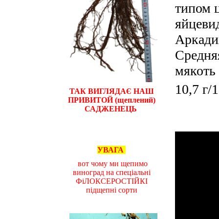
типом ц
яйцевид
Аркадия
Средняя
мякоть 
10,7 г/
ТАК ВИГЛЯДАЄ НАШ
ПРИВИТОЙ (щеплений)
САДЖЕНЕЦЬ
УВАГА
вот чому ми щепимо
виноград на спеціальні
ФіЛОКСЕРОСТІЙКІ
підщепні сорти