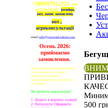
+380987912121
Бе
(пн-
вс:9.00-18.00)
розніца,
Чер
опт, запис замовлень
опт ,
Ус
агроконсультації
Ак
email:
info@vinograd-odessa.com
Осень 2026:
приймаємо
Бегу
замовлення.
ВНИМ
Якщо ви відправили замовлення
через корзину, а з вами не
ПРИВ
зв'язалися, прохання
перетелефонувати, можливі тех.
неполадки.
КАЧЕС
Як зробити замовлення?
Минима
1. Додати в корзину позиції
500 гр
2. Натиснути Оформити