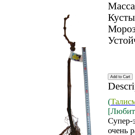
Масса
Кусты
Мороз
Устой
Descri
(
Талис
[Любит
Супер-э
очень 