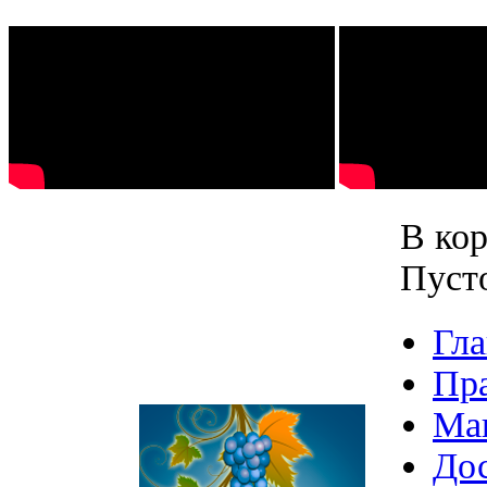
В кор
Пуст
Гла
Пр
Ма
Дос