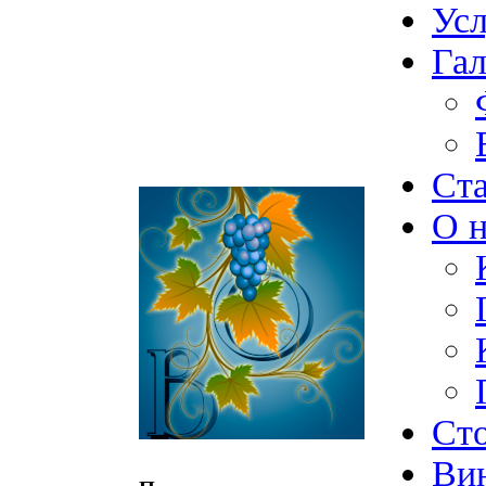
Ус
Гал
Ст
О н
Ст
Ви