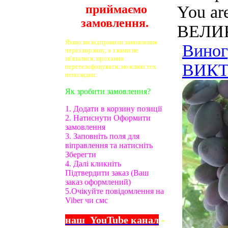
приймаємо
You ar
замовлення.
ВЕЛИК
Якщо ви відправили замовлення
Виног
через корзину, а з вами не
зв'язалися, прохання
ВИКТО
перетелефонувати, можливі тех.
неполадки.
Як зробити замовлення?
1. Додати в корзину позиції
2. Натиснути Оформити
замовлення
3. Заповніть поля для
віправлення та натисніть
Зберегти
4. Далі кликніть
Підтвердити заказ (Ваш
заказ оформлений)
5.Очікуйте повідомлення на
Viber чи смс
наш
YouTube
канал
-