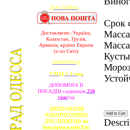
Виног
ДОСТАВКА
-
Срок 
Масса
Доставляємо :Україна,
Казахстан, Грузія,
Масса
Арменія, країни Европи
та по Світу
Кусты
ВИНОГРАД
Мороз
УХОД 1-3 года
Устой
ДОПОМОГА В
ПОСАДЦІ саджанців
250
грн/
год
ПРОТОКОЛИ
ЛАБОРАТОРНИХ
Descri
ДОСЛІДЖЕНЬ на
Бактериальний Рак