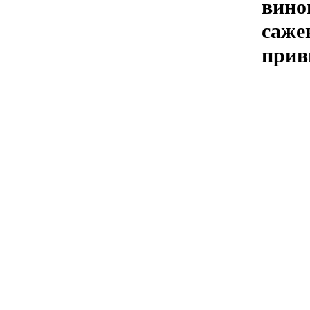
вино
саже
прив