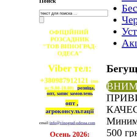
Поиск
Бе
Чер
Ус
ОФІЦІЙНИЙ
РОЗСАДНИК
Ак
"ТОВ ВИНОГРАД-
ОДЕСА"
Бегу
Viber тел:
+380987912121
(пн-
ВНИМ
вс:9.00-18.00)
розніца,
опт, запис замовлень
ПРИВ
опт ,
КАЧЕС
агроконсультації
Минима
email:
info@vinograd-odessa.com
500 гр
Осень 2026: