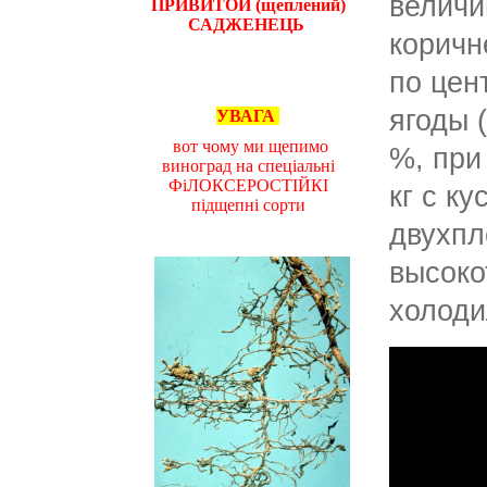
величи
ПРИВИТОЙ (щеплений)
САДЖЕНЕЦЬ
коричн
по цен
ягоды 
УВАГА
вот чому ми щепимо
%, при
виноград на спеціальні
ФіЛОКСЕРОСТІЙКІ
кг с к
підщепні сорти
двухпл
высоко
холоди