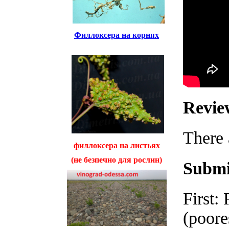
Филлоксера на корнях
Revie
There 
филлоксера на листьях
(не безпечно для рослин)
Submi
First:
(poores