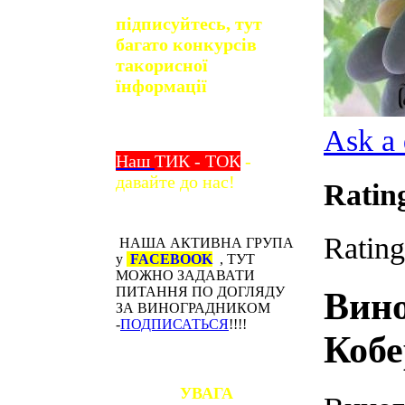
підписуйтесь, тут
багато конкурсів
та
корисної
їнформації
Ask a 
Наш
ТИК - ТОК
-
давайте до нас!
Ratin
Rating
НАША АКТИВНА ГРУПА
у
FACEBOOK
, ТУТ
МОЖНО ЗАДАВАТИ
ПИТАННЯ ПО ДОГЛЯДУ
Вин
ЗА ВИНОГРАДНИКОМ
-
ПОДПИСАТЬСЯ
!!!!
Кобе
УВАГА