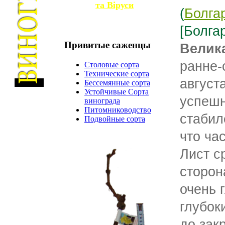
та
Віруси
(
Болга
[Болга
Привитые
саженцы
Велика
ранне-
Столовые сорта
Технические сорта
август
Бессемянные сорта
Устойчивые Сорта
успешн
винограда
Питомниководство
стабил
Подвойные сорта
что ча
Лист с
сторон
очень 
глубок
до зак