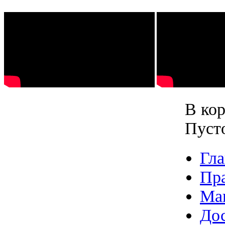
В кор
Пуст
Гла
Пр
Ма
Дос