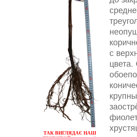
средне
треуго
неопуш
коричн
с верх
цвета.
обоепо
кониче
крупны
заостр
фиолет
хрустя
ТАК ВИГЛЯДАЄ НАШ