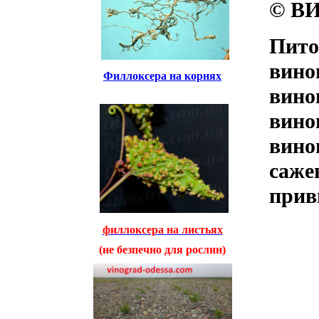
© ВИ
Пито
вино
Филлоксера на корнях
вино
вино
вино
саже
прив
филлоксера на листьях
(не безпечно для рослин)