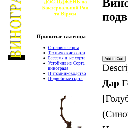
Вин
ДОСЛІДЖЕНЬ на
Бактериальний Рак
подв
та
Віруси
Привитые
саженцы
Столовые сорта
Технические сорта
Бессемянные сорта
Устойчивые Сорта
Descri
винограда
Питомниководство
Подвойные сорта
Дар Г
[Голу
(Сино