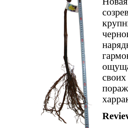
Новая
созре
крупн
черно
наряд
гармо
ощуща
своих
пораж
харра
Revie