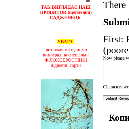
There 
ТАК ВИГЛЯДАЄ НАШ
ПРИВИТОЙ (щеплений)
САДЖЕНЕЦЬ
Submi
First:
УВАГА
(poores
вот чому ми щепимо
виноград на спеціальні
Now please wri
ФіЛОКСЕРОСТІЙКІ
підщепні сорти
Characters wr
Коп