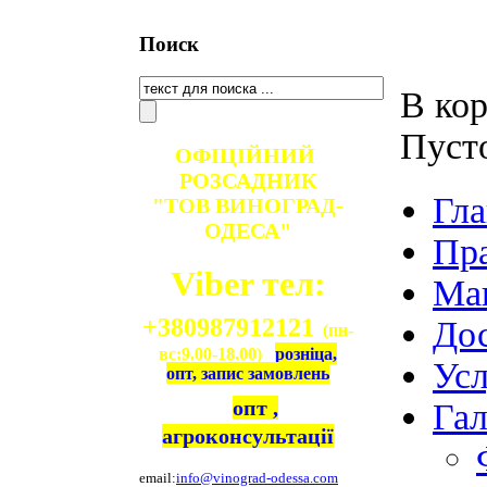
Поиск
В кор
Пуст
ОФІЦІЙНИЙ
РОЗСАДНИК
Гла
"ТОВ ВИНОГРАД-
ОДЕСА"
Пр
Viber тел:
Ма
+380987912121
Дос
(пн-
вс:9.00-18.00)
розніца,
Ус
опт, запис замовлень
опт ,
Гал
агроконсультації
email:
info@vinograd-odessa.com