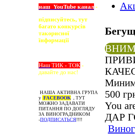
Ак
наш
YouTube
канал
-
підписуйтесь, тут
багато конкурсів
Бегу
та
корисної
їнформації
ВНИМ
ПРИВ
Наш
ТИК - ТОК
-
КАЧЕС
давайте до нас!
Минима
500 гр
НАША АКТИВНА ГРУПА
у
FACEBOOK
, ТУТ
You ar
МОЖНО ЗАДАВАТИ
ПИТАННЯ ПО ДОГЛЯДУ
ДАР Г
ЗА ВИНОГРАДНИКОМ
-
ПОДПИСАТЬСЯ
!!!!
Виног