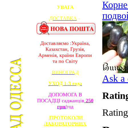
Корне
УВАГА
подво
ДОСТАВКА
-
Доставляємо :Україна,
Казахстан, Грузія,
Арменія, країни Европи
та по Світу
ВИНОГРАД
Ask a 
УХОД 1-3 года
Ratin
ДОПОМОГА В
ПОСАДЦІ саджанців
250
грн/
год
Rating
ПРОТОКОЛИ
ЛАБОРАТОРНИХ