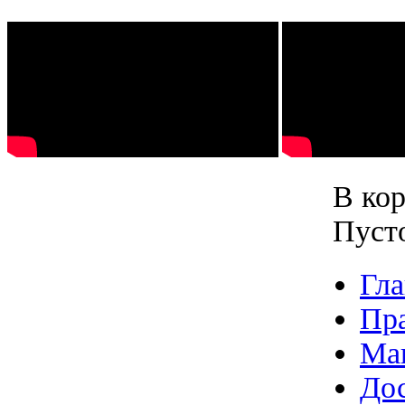
В кор
Пуст
Гла
Пр
Ма
Дос