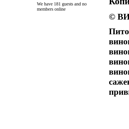
Коп
We have 181 guests and no
members online
© ВИ
Пито
вино
вино
вино
вино
саже
прив