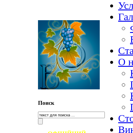
Ус
Гал
Ст
О н
Поиск
Ст
Ви