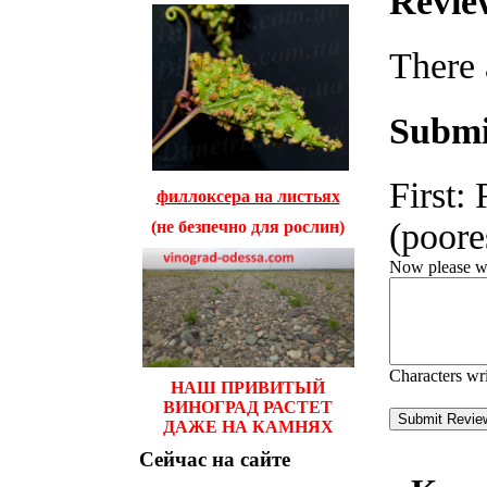
Revie
There 
Submi
First:
филлоксера на листьях
(poores
(не безпечно для рослин)
Now please wri
Characters wr
НАШ ПРИВИТЫЙ
ВИНОГРАД РАСТЕТ
ДАЖЕ НА КАМНЯХ
Сейчас
на сайте