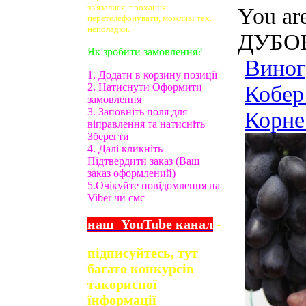
зв'язалися, прохання
You ar
перетелефонувати, можливі тех.
неполадки.
ДУБОВ
Як зробити замовлення?
Вино
1. Додати в корзину позиції
2. Натиснути Оформити
Кобер
замовлення
3. Заповніть поля для
Корне
віправлення та натисніть
Зберегти
4. Далі кликніть
Підтвердити заказ (Ваш
заказ оформлений)
5.Очікуйте повідомлення на
Viber чи смс
наш
YouTube
канал
-
підписуйтесь, тут
багато конкурсів
та
корисної
їнформації