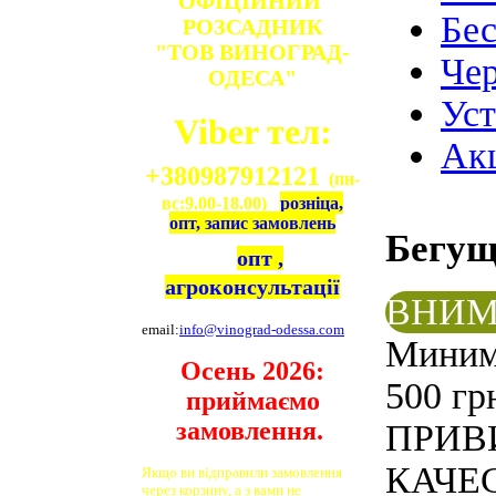
ОФІЦІЙНИЙ
Бе
РОЗСАДНИК
"ТОВ ВИНОГРАД-
Чер
ОДЕСА"
Ус
Viber тел:
Ак
+380987912121
(пн-
вс:9.00-18.00)
розніца,
опт, запис замовлень
Бегу
опт ,
агроконсультації
ВНИМ
email:
info@vinograd-odessa.com
Минима
Осень 2026:
500 гр
приймаємо
замовлення.
ПРИВ
КАЧЕС
Якщо ви відправили замовлення
через корзину, а з вами не