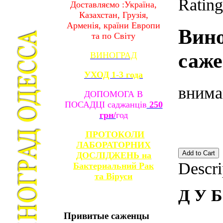
Rating
Доставляємо :Україна,
Казахстан, Грузія,
Арменія, країни Европи
Вин
та по Світу
саже
ВИНОГРАД
УХОД 1-3 года
внима
ДОПОМОГА В
ПОСАДЦІ саджанців
250
грн/
год
ПРОТОКОЛИ
ЛАБОРАТОРНИХ
ДОСЛІДЖЕНЬ на
Descri
Бактериальний Рак
та
Віруси
Д У Б
Привитые
саженцы