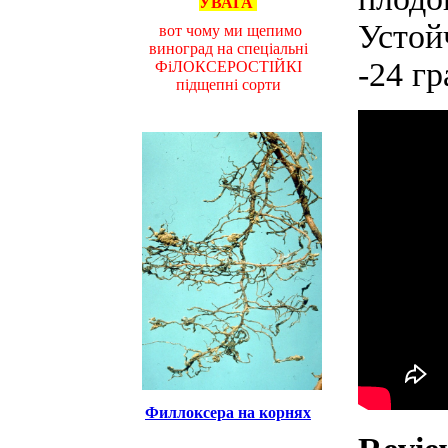
УВАГА
Устой
вот чому ми щепимо
виноград на спеціальні
-24 гр
ФіЛОКСЕРОСТІЙКІ
підщепні сорти
Филлоксера на корнях