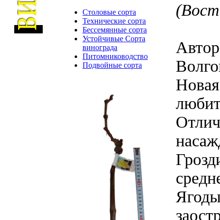
(Вост
Столовые сорта
Технические сорта
Бессемянные сорта
Устойчивые Сорта
Автор
винограда
Питомниководство
Волго
Подвойные сорта
Новая
любит
Отлич
насаж
Грозд
средн
Ягоды
заост