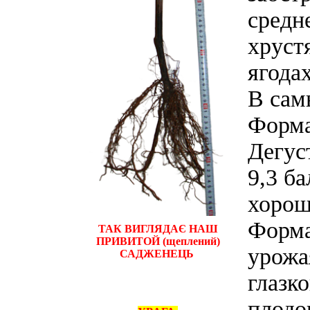
средн
хруст
ягода
В сам
Форма
Дегус
9,3 б
хорош
Форма
ТАК ВИГЛЯДАЄ НАШ
ПРИВИТОЙ (щеплений)
урожа
САДЖЕНЕЦЬ
глазк
плодо