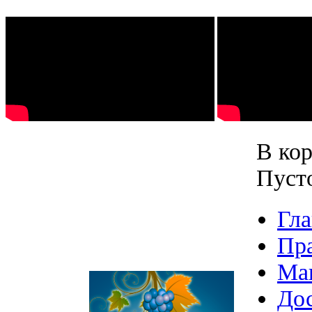
В кор
Пуст
Гла
Пр
Ма
Дос