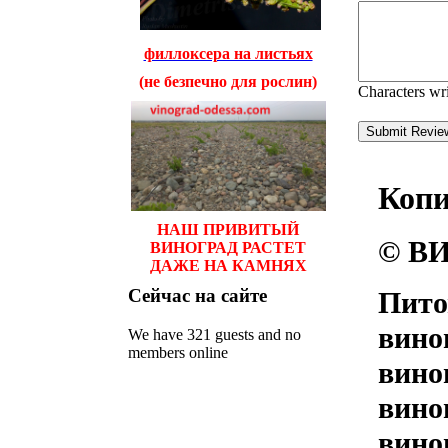
филлоксера на листьях
(не безпечно для рослин)
Characters wr
Коп
НАШ ПРИВИТЫЙ
© ВИ
ВИНОГРАД РАСТЕТ
ДАЖЕ НА КАМНЯХ
Сейчас
на сайте
Пито
вино
We have 321 guests and no
members online
вино
вино
вино