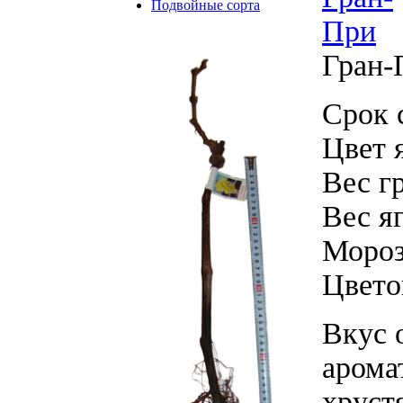
Подвойные сорта
Гран-
Срок 
Цвет 
Вес г
Вес яг
Мороз
Цвето
Вкус 
арома
хруст