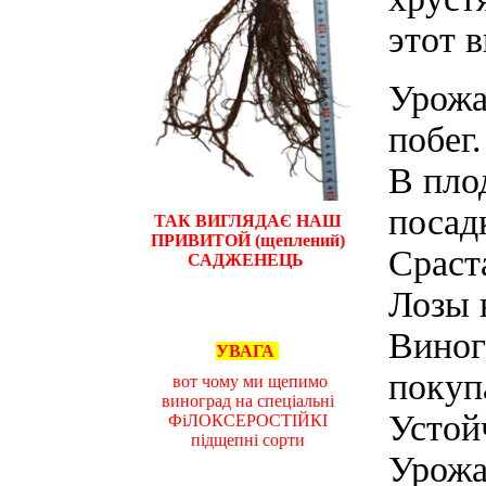
этот 
Урожа
побег.
В пло
посад
ТАК ВИГЛЯДАЄ НАШ
ПРИВИТОЙ (щеплений)
Сраст
САДЖЕНЕЦЬ
Лозы 
Виног
УВАГА
покуп
вот чому ми щепимо
виноград на спеціальні
Устой
ФіЛОКСЕРОСТІЙКІ
підщепні сорти
Урожа