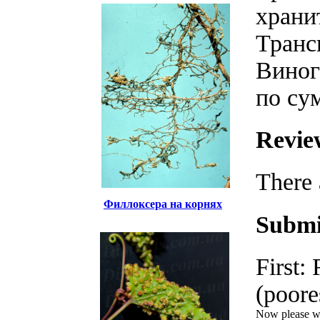
храни
Транс
Виног
по су
Revie
There 
Филлоксера на корнях
Submi
First:
(poores
Now please wri