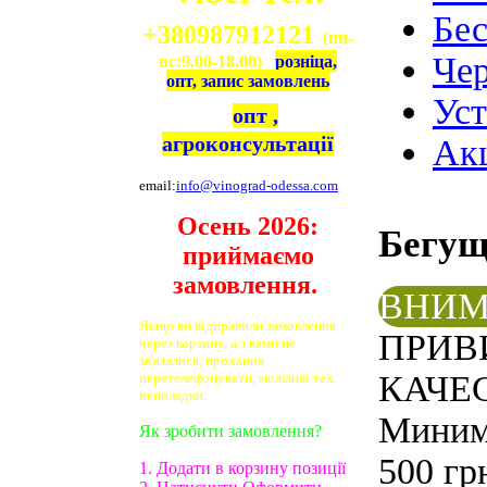
Бе
+380987912121
(пн-
Чер
вс:9.00-18.00)
розніца,
опт, запис замовлень
Ус
опт ,
агроконсультації
Ак
email:
info@vinograd-odessa.com
Осень 2026:
Бегу
приймаємо
замовлення.
ВНИМ
Якщо ви відправили замовлення
ПРИВ
через корзину, а з вами не
зв'язалися, прохання
КАЧЕС
перетелефонувати, можливі тех.
неполадки.
Минима
Як зробити замовлення?
500 гр
1. Додати в корзину позиції