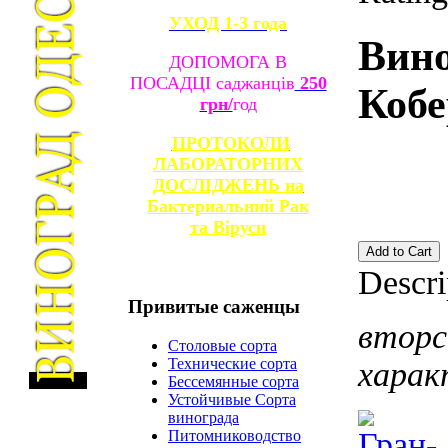
УХОД 1-3 года
Вин
ДОПОМОГА В
ПОСАДЦІ саджанців
250
Кобе
грн/
год
ПРОТОКОЛИ
ЛАБОРАТОРНИХ
ДОСЛІДЖЕНЬ на
Бактериальний Рак
та
Віруси
Descri
Привитые
саженцы
вторс
Столовые сорта
Технические сорта
харак
Бессемянные сорта
Устойчивые Сорта
винограда
Питомниководство