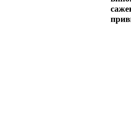
саже
прив