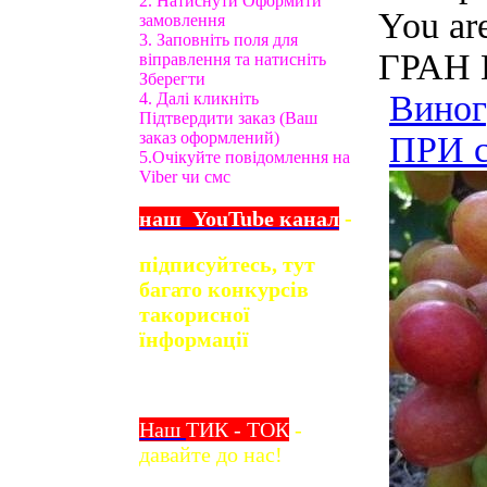
2. Натиснути Оформити
You ar
замовлення
3. Заповніть поля для
ГРАН 
віправлення та натисніть
Зберегти
Виног
4. Далі кликніть
Підтвердити заказ (Ваш
заказ оформлений)
ПРИ с
5.Очікуйте повідомлення на
Viber чи смс
наш
YouTube
канал
-
підписуйтесь, тут
багато конкурсів
та
корисної
їнформації
Наш
ТИК - ТОК
-
давайте до нас!