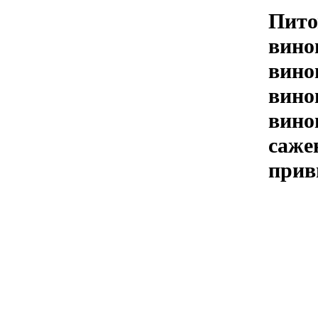
Пито
вино
вино
вино
вино
саже
прив