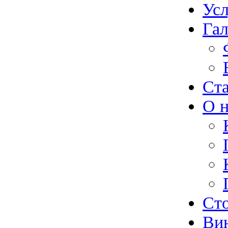
Ус
Гал
Ст
О н
Ст
Ви