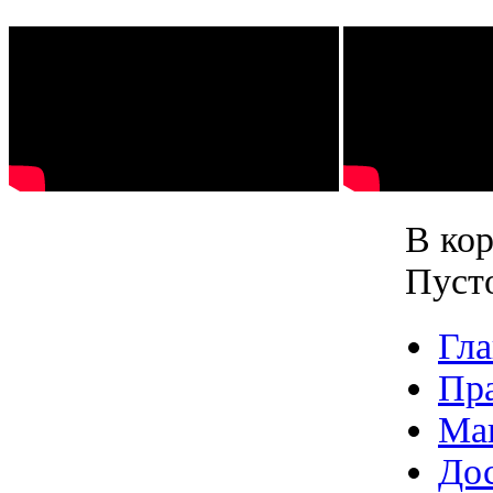
В кор
Пуст
Гла
Пр
Ма
Дос