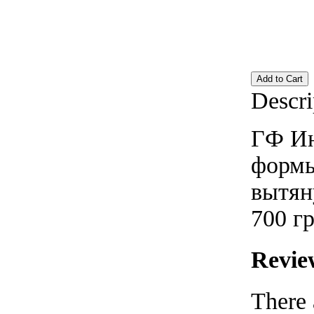
Descri
ГФ Ин
формы
вытян
700 гр
Revie
There 