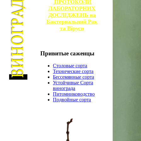
ПРОТОКОЛИ
ЛАБОРАТОРНИХ
ДОСЛІДЖЕНЬ на
Бактериальний Рак
та
Віруси
Привитые
саженцы
Столовые сорта
Технические сорта
Бессемянные сорта
Устойчивые Сорта
винограда
Питомниководство
Подвойные сорта