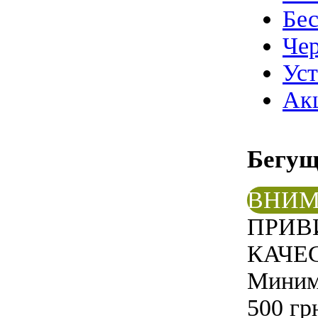
Бе
Чер
Ус
Ак
Бегу
ВНИМ
ПРИВ
КАЧЕС
Минима
500 гр