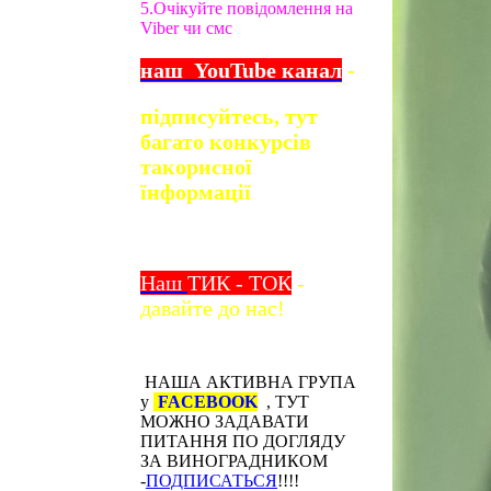
5.Очікуйте повідомлення на
Viber чи смс
наш
YouTube
канал
-
підписуйтесь, тут
багато конкурсів
та
корисної
їнформації
Наш
ТИК - ТОК
-
давайте до нас!
НАША АКТИВНА ГРУПА
у
FACEBOOK
, ТУТ
МОЖНО ЗАДАВАТИ
ПИТАННЯ ПО ДОГЛЯДУ
ЗА ВИНОГРАДНИКОМ
-
ПОДПИСАТЬСЯ
!!!!