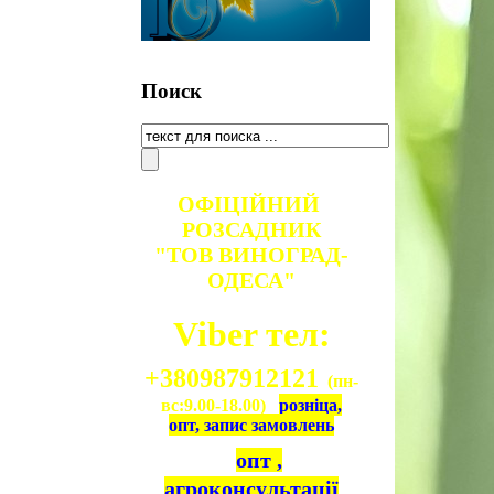
Поиск
ОФІЦІЙНИЙ
РОЗСАДНИК
"ТОВ ВИНОГРАД-
ОДЕСА"
Viber тел:
+380987912121
(пн-
вс:9.00-18.00)
розніца,
опт, запис замовлень
опт ,
агроконсультації