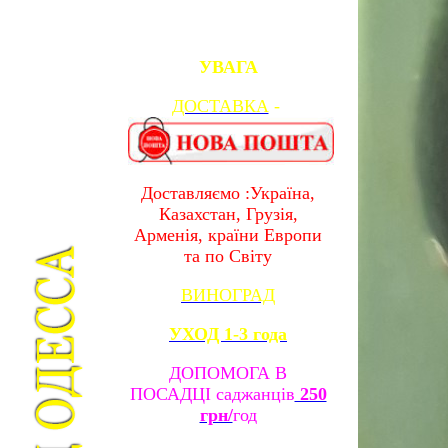
УВАГА
ДОСТАВКА
-
Доставляємо :Україна,
Казахстан, Грузія,
Арменія, країни Европи
та по Світу
ВИНОГРАД
УХОД 1-3 года
ДОПОМОГА В
ПОСАДЦІ саджанців
250
грн/
год