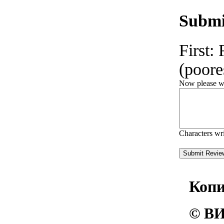
Submi
First:
(poores
Now please wri
Characters wr
Коп
© ВИ