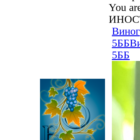
You ar
ИНОСТ
Виног
5ББ
В
5ББ