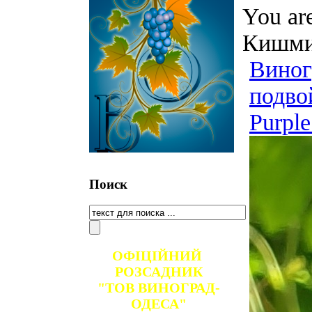
You ar
Кишми
Вино
подво
Purpl
Поиск
ОФІЦІЙНИЙ
РОЗСАДНИК
"ТОВ ВИНОГРАД-
ОДЕСА"