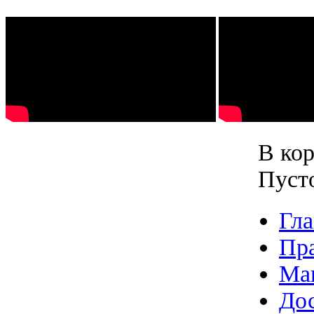
В кор
Пуст
Гла
Пр
Ма
Дос