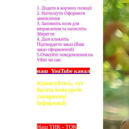
1. Додати в корзину позиції
2. Натиснути Оформити
замовлення
3. Заповніть поля для
віправлення та натисніть
Зберегти
4. Далі кликніть
Підтвердити заказ (Ваш
заказ оформлений)
5.Очікуйте повідомлення на
Viber чи смс
наш
YouTube
канал
-
підписуйтесь, тут
багато конкурсів
та
корисної
їнформації
Наш
ТИК - ТОК
-