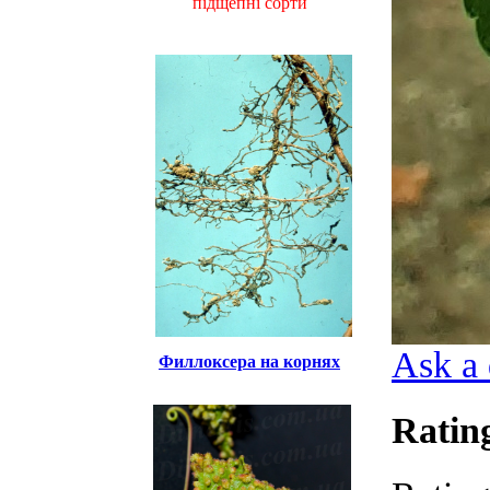
підщепні сорти
Ask a 
Филлоксера на корнях
Ratin