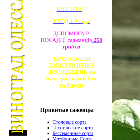
ВИНОГРАД
УХОД 1-3 года
ДОПОМОГА В
ПОСАДЦІ саджанців
250
грн/
год
ПРОТОКОЛИ
ЛАБОРАТОРНИХ
ДОСЛІДЖЕНЬ на
Бактериальний Рак
та
Віруси
Привитые
саженцы
Столовые сорта
Технические сорта
Бессемянные сорта
Устойчивые Сорта