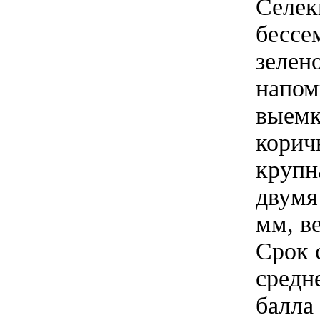
Селек
бессе
зелен
напом
выемк
корич
крупн
двумя
мм, в
Срок 
средн
балла