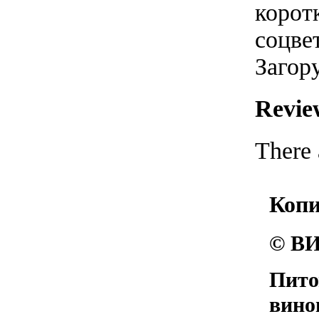
корот
соцве
Загор
Revie
There 
Коп
© ВИ
Пито
вино