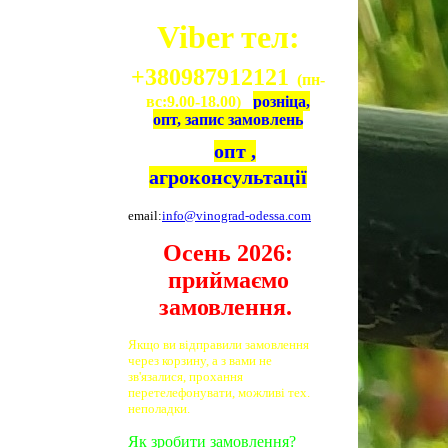
Viber тел:
+380987912121
(пн-
вс:9.00-18.00)
розніца,
опт, запис замовлень
опт ,
агроконсультації
email:
info@vinograd-odessa.com
Осень 2026:
приймаємо
замовлення.
Якщо ви відправили замовлення
через корзину, а з вами не
зв'язалися, прохання
перетелефонувати, можливі тех.
неполадки.
Як зробити замовлення?