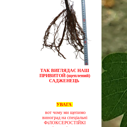
ТАК ВИГЛЯДАЄ НАШ
ПРИВИТОЙ (щеплений)
САДЖЕНЕЦЬ
УВАГА
вот чому ми щепимо
виноград на спеціальні
ФіЛОКСЕРОСТІЙКІ