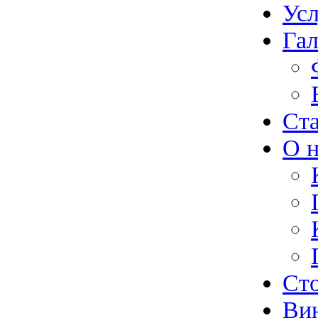
Ус
Гал
Ст
О н
Ст
Ви