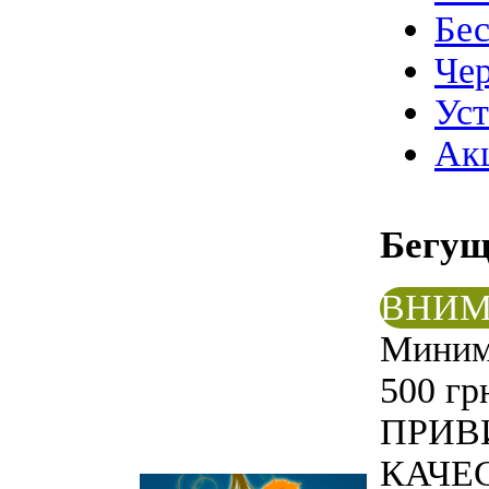
Бе
Чер
Ус
Ак
Бегу
ВНИМ
Минима
500 гр
ПРИВ
КАЧЕС