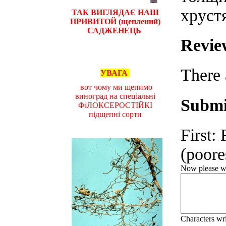
хруст
ТАК ВИГЛЯДАЄ НАШ
ПРИВИТОЙ (щеплений)
САДЖЕНЕЦЬ
Revie
There 
УВАГА
вот чому ми щепимо
виноград на спеціальні
Submi
ФіЛОКСЕРОСТІЙКІ
підщепні сорти
First:
(poores
Now please wri
Characters wr