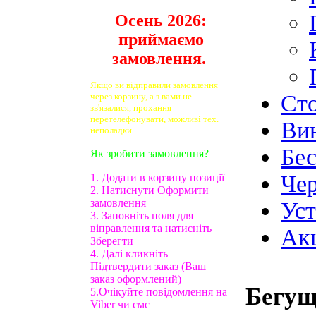
Осень 2026:
приймаємо
замовлення.
Якщо ви відправили замовлення
Ст
через корзину, а з вами не
зв'язалися, прохання
перетелефонувати, можливі тех.
Ви
неполадки.
Бе
Як зробити замовлення?
Чер
1. Додати в корзину позиції
2. Натиснути Оформити
замовлення
Ус
3. Заповніть поля для
віправлення та натисніть
Ак
Зберегти
4. Далі кликніть
Підтвердити заказ (Ваш
заказ оформлений)
Бегу
5.Очікуйте повідомлення на
Viber чи смс