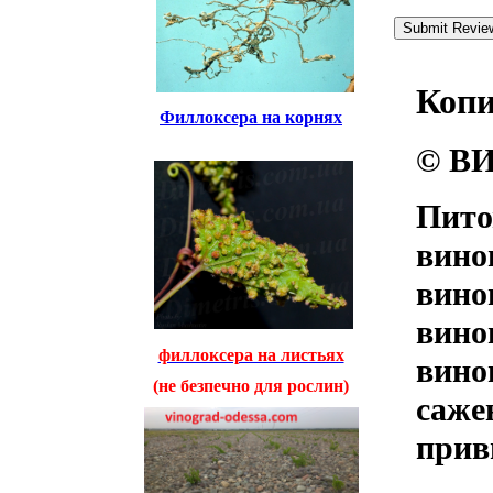
Коп
Филлоксера на корнях
© ВИ
Пито
вино
вино
вино
филлоксера на листьях
вино
(не безпечно для рослин)
саже
прив