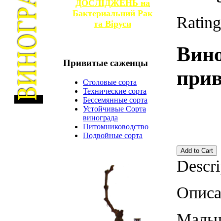
ДОСЛІДЖЕНЬ на
Бактериальний Рак
Rating
та
Віруси
Вин
Привитые
саженцы
прив
Столовые сорта
Технические сорта
Бессемянные сорта
Устойчивые Сорта
винограда
Питомниководство
Подвойные сорта
Descri
Описа
Мальч