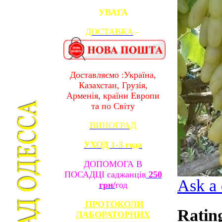
УВАГА
ДОСТАВКА
-
Доставляємо :Україна,
Казахстан, Грузія,
Арменія, країни Европи
та по Світу
ВИНОГРАД
УХОД 1-3 года
ДОПОМОГА В
ПОСАДЦІ саджанців
250
Ask a 
грн/
год
ПРОТОКОЛИ
Ratin
ЛАБОРАТОРНИХ