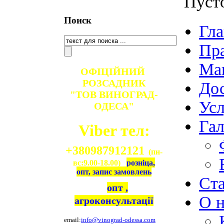
Пуст
Поиск
Гла
Пр
Ма
ОФІЦІЙНИЙ
РОЗСАДНИК
Дос
"ТОВ ВИНОГРАД-
Ус
ОДЕСА"
Гал
Viber тел:
+380987912121
(пн-
вс:9.00-18.00)
розніца,
опт, запис замовлень
Ст
опт ,
О н
агроконсультації
email:
info@vinograd-odessa.com