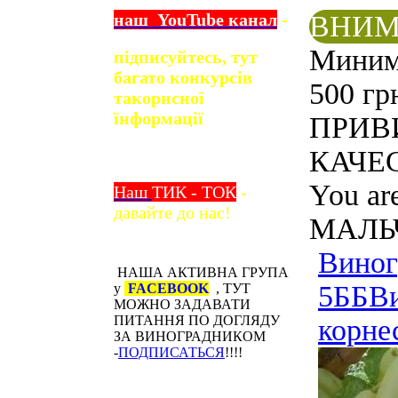
наш
YouTube
канал
-
ВНИМ
Минима
підписуйтесь, тут
багато конкурсів
500 гр
та
корисної
їнформації
ПРИВ
КАЧЕС
You ar
Наш
ТИК - ТОК
-
давайте до нас!
МАЛЬЧ
Виног
НАША АКТИВНА ГРУПА
5ББ
В
у
FACEBOOK
, ТУТ
МОЖНО ЗАДАВАТИ
ПИТАННЯ ПО ДОГЛЯДУ
корне
ЗА ВИНОГРАДНИКОМ
-
ПОДПИСАТЬСЯ
!!!!