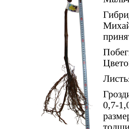
Гибри
Михай
приня
Побег
Цвето
Листь
Грозд
0,7-1
разме
толщи