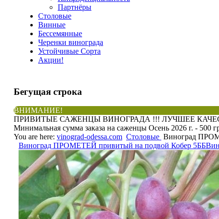
Партнёры
Столовые
Винные
Бессемянные
Черенки винограда
Устойчивые Сорта
Акции!
Бегущая
строка
ВНИМАНИЕ!
ПРИВИТЫЕ САЖЕНЦЫ ВИНОГРАДА !!! ЛУЧШЕЕ КАЧЕСТ
Минимальная сумма заказа на саженцы Осень 2026 г. - 500 г
You are here:
vinograd-odessa.com
Столовые
Виноград ПРОМ
Виноград ПРОМЕТЕЙ привитый на подвой Кобер 5ББ
Вин