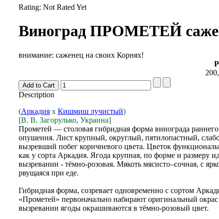
Rating: Not Rated Yet
Виноград ПРОМЕТЕЙ сажен
внимание: саженец на своих Корнях!
P
200,
Description
(
Аркадия
х
Кишмиш лучистый
)
[В. В. Загорулько, Украина]
Прометей — столовая гибридная форма винограда раннего с
опушения. Лист крупный, округлый, пятилопастный, слаб
вызревший побег коричневого цвета. Цветок функционально
как у сорта Аркадия. Ягода крупная, по форме и размеру и
вызревании - тёмно-розовая. Мякоть мясисто–сочная, с я
рвущаяся при еде.
Гибридная форма, созревает одновременно с сортом Аркад
«Прометей» первоначально набирают оригинальный окрас 
вызревании ягоды окрашиваются в тёмно-розовый цвет.