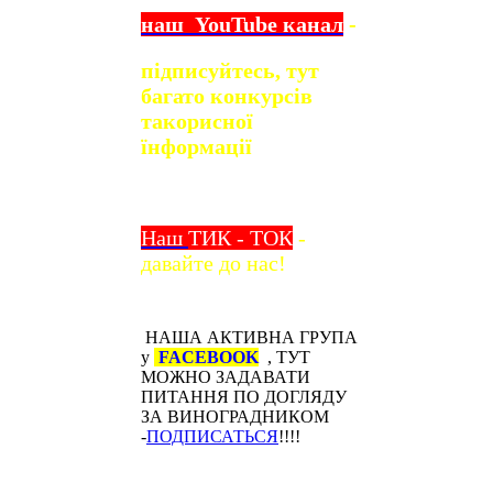
наш
YouTube
канал
-
підписуйтесь, тут
багато конкурсів
та
корисної
їнформації
Наш
ТИК - ТОК
-
давайте до нас!
НАША АКТИВНА ГРУПА
у
FACEBOOK
, ТУТ
МОЖНО ЗАДАВАТИ
ПИТАННЯ ПО ДОГЛЯДУ
ЗА ВИНОГРАДНИКОМ
-
ПОДПИСАТЬСЯ
!!!!