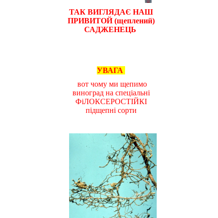
ТАК ВИГЛЯДАЄ НАШ
ПРИВИТОЙ (щеплений)
САДЖЕНЕЦЬ
УВАГА
вот чому ми щепимо
виноград на спеціальні
ФіЛОКСЕРОСТІЙКІ
підщепні сорти