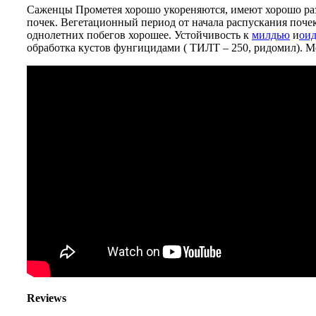
Саженцы Прометея хорошо укореняются, имеют хорошо раз
почек. Вегетационный период от начала распускания почек 
однол
етних побегов хорошее. Устойчивость к
милдью
и
ои
обработка кустов фунгицидами ( ТИЛТ – 250, ридомил). Мо
Reviews