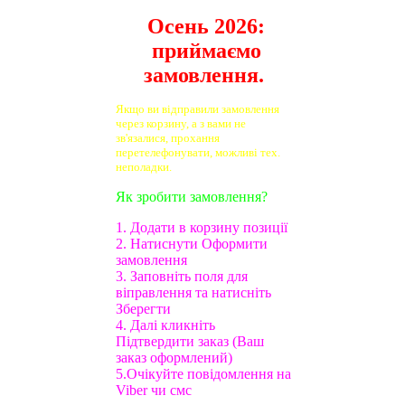
Осень 2026:
приймаємо
замовлення.
Якщо ви відправили замовлення
через корзину, а з вами не
зв'язалися, прохання
перетелефонувати, можливі тех.
неполадки.
Як зробити замовлення?
1. Додати в корзину позиції
2. Натиснути Оформити
замовлення
3. Заповніть поля для
віправлення та натисніть
Зберегти
4. Далі кликніть
Підтвердити заказ (Ваш
заказ оформлений)
5.Очікуйте повідомлення на
Viber чи смс