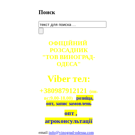
Поиск
ОФІЦІЙНИЙ
РОЗСАДНИК
"ТОВ ВИНОГРАД-
ОДЕСА"
Viber тел:
+380987912121
(пн-
вс:9.00-18.00)
розніца,
опт, запис замовлень
опт ,
агроконсультації
email:
info@vinograd-odessa.com