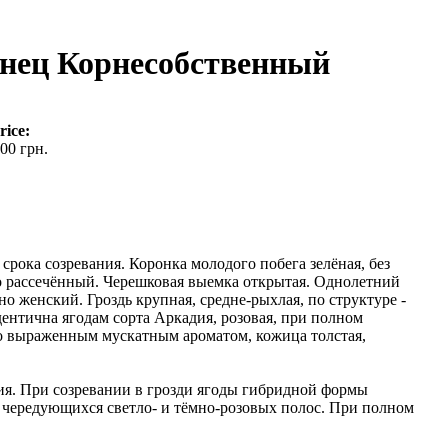
ец Корнесобственный
rice:
00 грн.
рока созревания. Коронка молодого побега зелёная, без
о рассечённый. Черешковая выемка открытая. Однолетний
 женский. Гроздь крупная, средне-рыхлая, по структуре -
дентична ягодам сорта Аркадия, розовая, при полном
рко выраженным мускатным ароматом, кожица толстая,
ия. При созревании в грозди ягоды гибридной формы
чередующихся светло- и тёмно-розовых полос. При полном