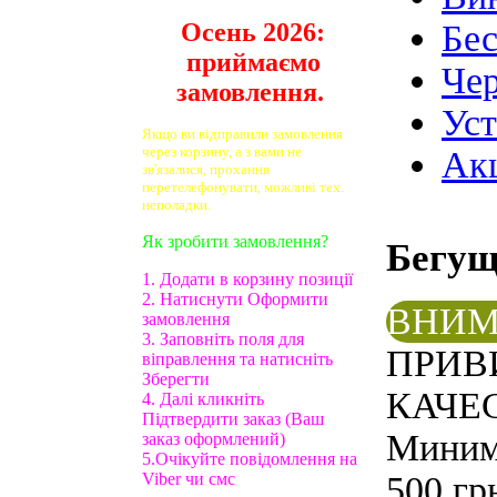
Осень 2026:
Бе
приймаємо
Чер
замовлення.
Ус
Якщо ви відправили замовлення
через корзину, а з вами не
Ак
зв'язалися, прохання
перетелефонувати, можливі тех.
неполадки.
Як зробити замовлення?
Бегу
1. Додати в корзину позиції
2. Натиснути Оформити
ВНИМ
замовлення
3. Заповніть поля для
ПРИВ
віправлення та натисніть
Зберегти
КАЧЕС
4. Далі кликніть
Підтвердити заказ (Ваш
Минима
заказ оформлений)
5.Очікуйте повідомлення на
Viber чи смс
500 гр