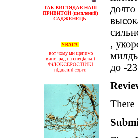
долго
ТАК ВИГЛЯДАЄ НАШ
ПРИВИТОЙ (щеплений)
высок
САДЖЕНЕЦЬ
сильн
, уко
УВАГА
милдь
вот чому ми щепимо
виноград на спеціальні
до -23
ФіЛОКСЕРОСТІЙКІ
підщепні сорти
Revie
There 
Submi