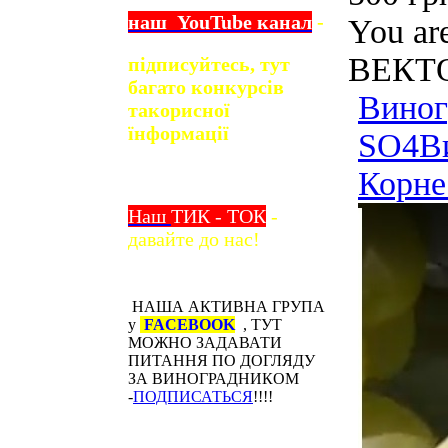
наш
YouTube
канал
-
You ar
ВЕКТО
підписуйтесь, тут
багато конкурсів
Вино
та
корисної
їнформації
SО4
В
Корне
Наш
ТИК - ТОК
-
давайте до нас!
НАША АКТИВНА ГРУПА
у
FACEBOOK
, ТУТ
МОЖНО ЗАДАВАТИ
ПИТАННЯ ПО ДОГЛЯДУ
ЗА ВИНОГРАДНИКОМ
-
ПОДПИСАТЬСЯ
!!!!