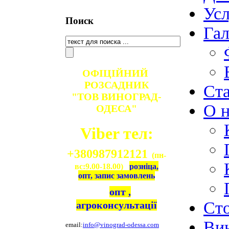
Ус
Поиск
Гал
ОФІЦІЙНИЙ
РОЗСАДНИК
Ст
"ТОВ ВИНОГРАД-
О н
ОДЕСА"
Viber тел:
+380987912121
(пн-
вс:9.00-18.00)
розніца,
опт, запис замовлень
опт ,
Ст
агроконсультації
Ви
email:
info@vinograd-odessa.com