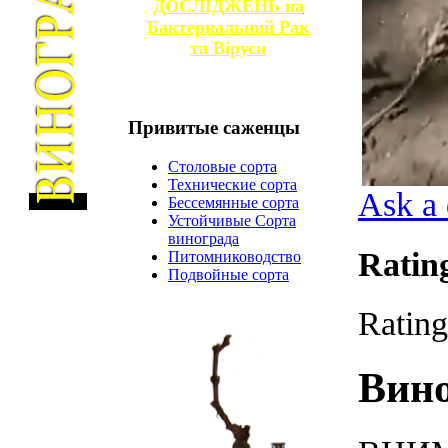
ДОСЛІДЖЕНЬ на
Бактериальний Рак
та
Віруси
Привитые
саженцы
Столовые сорта
Технические сорта
Ask a 
Бессемянные сорта
Устойчивые Сорта
винограда
Ratin
Питомниководство
Подвойные сорта
Rating
Вин