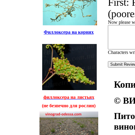
First:
(poores
Now please wri
Филлоксера на корнях
Characters wr
Коп
филлоксера на листьях
© ВИ
(не безпечно для рослин)
Пито
вино