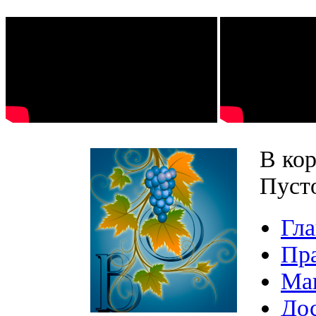
В кор
Пуст
Гла
Пр
Ма
Дос