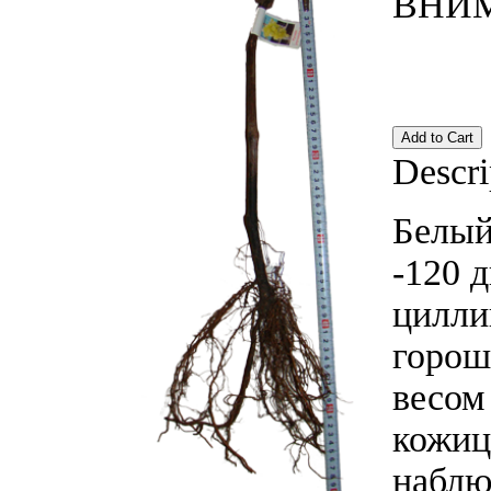
ВНИМА
Descri
Белый
-120 д
цилли
горош
весом 
кожиц
наблю